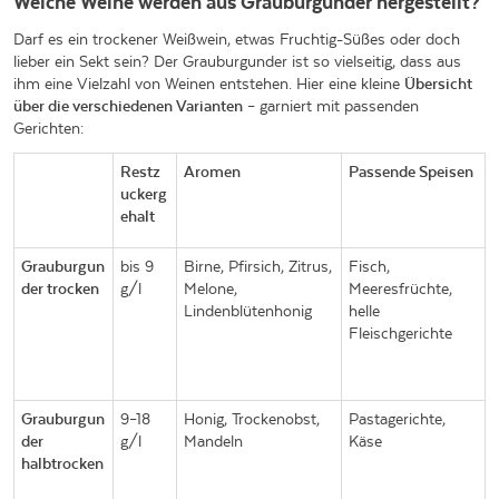
Welche Weine werden aus Grauburgunder hergestellt?
Darf es ein trockener Weißwein, etwas Fruchtig-Süßes oder doch
lieber ein Sekt sein? Der Grauburgunder ist so vielseitig, dass aus
ihm eine Vielzahl von Weinen entstehen. Hier eine kleine
Übersicht
über die verschiedenen Varianten
– garniert mit passenden
Gerichten:
Restz
Aromen
Passende Speisen
uckerg
ehalt
Grauburgun
bis 9
Birne, Pfirsich, Zitrus,
Fisch,
der trocken
g/l
Melone,
Meeresfrüchte,
Lindenblütenhonig
helle
Fleischgerichte
Grauburgun
9–18
Honig, Trockenobst,
Pastagerichte,
der
g/l
Mandeln
Käse
halbtrocken