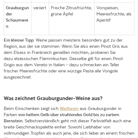
Grauburgun
variiert
Frische Zitrusfrüchte,
Vorspeisen,
der
grüne Äpfel
Meeresfrüchte, als
Schaumwei
Aperitif
n
Ein kleiner Tipp
: Weine passen meistens besonders gut zu der
Region, aus der sie stammen. Wenn Sie also einen Pinot Gris aus
dem Elsass in Frankreich genießen möchten, probieren Sie
dazu elsässischen Flammkuchen. Dasselbe gilt für einen Pinot
Grigio aus dem Veneto in Italien – dazu schmecken ein Teller
frischer Meeresfrüchte oder eine würzige Pasta alle Vongole
ausgezeichnet.
Was zeichnet Grauburgunder-Weine aus?
Beim Einschenken zeigt sich
Weißwein
aus Grauburgunder in
Farben
von hellem Gelb über strahlendes Gold bis zu zartem
Bernstein
. Selbstverständlich geht mit dieser Farbvielfalt auch eine
breite Geschmackspalette einher. Sowohl Liebhaber von
vollmundigen Tropfen als auch jene, die sich lieber an einem frischen