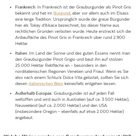
Frankreich
: In Frankreich ist der Grauburgunder als Pinot Gris
bekannt und hat im
Burgund
, aber vor allem auch im Elsass
eine lange Tradition. Ursprünglich wurde der graue Burgunder
hier als Tokay d’Alsace bezeichnet, bis dieser Name aus
rechtlichen Gründen verboten wurde. Heute erstreckt sich die
Anbaufläche des Pinot Gris in Frankreich über rund 2.900
Hektar.
Italien
: Im Land der Sonne und des guten Essens nennt man
den Grauburgunder Pinot Grigio und baut ihn auf stolzen
25.000 Hektar Rebfläche an – besonders in den
norditalienischen Regionen Venetien und Friaul. Wenn es Sie
also nach einem Schluck Dolce Vita gelüstet, sollten Sie sich
diesen
italienischen Wein
keinesfalls entgehen lassen.
Außerhalb Europas
: Grauburgunder ist auf jeden Fall
weltoffen und wird auch in Australien (auf ca. 3.500 Hektar),
Neuseeland (auf ca. 2.000 Hektar) und den USA
(insbesondere Oregon – ebenfalls auf etwa 2.000 Hektar)
angebaut.