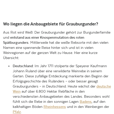
Wo liegen die Anbaugebiete für Grauburgunder?
Aus Rot wird Weiß: Der Grauburgunder gehört zur Burgunderfamilie
und
entstand aus einer Knospenmutation des roten
Spätburgunders
. Mittlerweile hat die weiße Rebsorte mit den vielen
Namen eine spannende Reise hinter sich und ist in vielen
Weinregionen auf der ganzen Welt zu Hause. Hier eine kurze
Übersicht:
Deutschland
: Im Jahr 1711 stolperte der Speyerer Kaufmann
Johann Ruland über eine verwilderte Weinrebe in seinem
Garten. Diese zufällige Entdeckung markierte den Beginn der
Erfolgsgeschichte des Ruländers – oder besser gesagt
Grauburgunders – in Deutschland. Heute wächst der
deutsche
Wein
auf über 6.800 Hektar Rebfläche in den
verschiedensten Anbaugebieten des Landes. Besonders wohl
fühlt sich die Rebe in den sonnigen Lagen
Badens
, auf den
kalkhaltigen Böden
Rheinhessens
und in den Weinbergen der
Pfalz
.