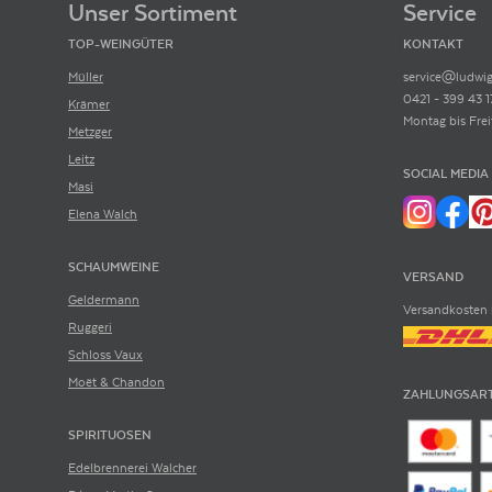
Unser Sortiment
Service
TOP-WEINGÜTER
KONTAKT
Müller
service@ludwig
0421 - 399 43 1
Krämer
Montag bis Frei
Metzger
Leitz
SOCIAL MEDIA
Masi
Elena Walch
SCHAUMWEINE
VERSAND
Geldermann
Versandkosten 
Ruggeri
Schloss Vaux
Moët & Chandon
ZAHLUNGSAR
SPIRITUOSEN
Edelbrennerei Walcher