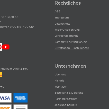
Rechtliches
AGB
-von-kapff.de
Impressum
7
Datenschutz
tag von 9:00 bis 17:00 Uhr
Widerrufsbelehrung
Vertrag widerrufen
Barrierefreiheitserklärung
Privatsphäre-Einstellungen
Unternehmen
innerhalb D nur 2,89€
Über uns
Historie
Weinlager
TEN
Bestellung & Lieferung
Partnerprogramm
Jobs und Karriere