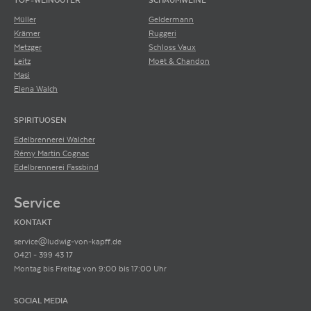
TOP-WEINGÜTER
SCHAUMWEINE
Müller
Geldermann
Krämer
Ruggeri
Metzger
Schloss Vaux
Leitz
Moët & Chandon
Masi
Elena Walch
SPIRITUOSEN
Edelbrennerei Walcher
Rémy Martin Cognac
Edelbrennerei Fassbind
Service
KONTAKT
service@ludwig-von-kapff.de
0421 - 399 43 17
Montag bis Freitag von 9:00 bis 17:00 Uhr
SOCIAL MEDIA