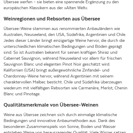
Übersee werfen – sie bieten eine spannende Ergänzung zu den
europäischen Klassikern aus der »Alten Welt«.
Weinregionen und Rebsorten aus Übersee
Übersee-Weine stammen aus renommierten Anbauländern wie
Australien, Neuseeland, den USA, Südafrika, Argentinien und Chile.
Jedes dieser Länder bringt einzigartige Weine hervor, die durch die
unterschiedlichen klimatischen Bedingungen und Böden geprägt
sind. So ist Australien bekannt für seinen kräftigen Shiraz und
Cabernet Sauvignon, während Neuseeland vor allem für frischen
Sauvignon Blanc und eleganten Pinot Noir geschätzt wird.
Kalifornien (USA) bringt außergewöhnliche Zinfandel- und
Chardonnay-Weine hervor, während Argentinien mit seinem
charaktervollen Malbec besticht. Chile und Südafrika überzeugen
wiederum mit vielfältigen Rebsorten wie Carmenère, Merlot, Chenin
Blanc und Pinotage.
Qualitätsmerkmale von Übersee-Weinen
Weine aus Übersee zeichnen sich durch einmalige klimatische
Bedingungen und innovative Anbaumethoden aus. Dank des
besonderen Zusammenspiels von Sonne, Boden und Wasser
entstehen Weine von herausragender Qualität. Viele Winzer setzen