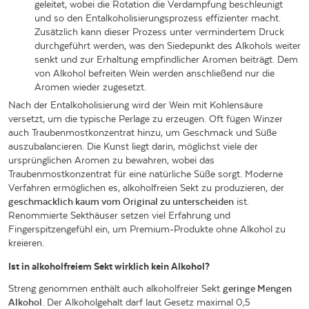
geleitet, wobei die Rotation die Verdampfung beschleunigt
und so den Entalkoholisierungsprozess effizienter macht.
Zusätzlich kann dieser Prozess unter vermindertem Druck
durchgeführt werden, was den Siedepunkt des Alkohols weiter
senkt und zur Erhaltung empfindlicher Aromen beiträgt. Dem
von Alkohol befreiten Wein werden anschließend nur die
Aromen wieder zugesetzt.
Nach der Entalkoholisierung wird der Wein mit Kohlensäure
versetzt, um die typische Perlage zu erzeugen. Oft fügen Winzer
auch Traubenmostkonzentrat hinzu, um Geschmack und Süße
auszubalancieren. Die Kunst liegt darin, möglichst viele der
ursprünglichen Aromen zu bewahren, wobei das
Traubenmostkonzentrat für eine natürliche Süße sorgt. Moderne
Verfahren ermöglichen es, alkoholfreien Sekt zu produzieren, der
geschmacklich kaum vom Original zu unterscheiden
ist.
Renommierte Sekthäuser setzen viel Erfahrung und
Fingerspitzengefühl ein, um Premium-Produkte ohne Alkohol zu
kreieren.
Ist in alkoholfreiem Sekt wirklich kein Alkohol?
Streng genommen enthält auch alkoholfreier Sekt
geringe Mengen
Alkohol
. Der Alkoholgehalt darf laut Gesetz maximal 0,5