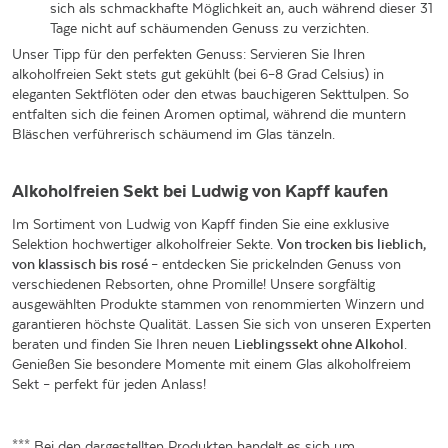
sich als schmackhafte Möglichkeit an, auch während dieser 31
Tage nicht auf schäumenden Genuss zu verzichten.
Unser Tipp für den perfekten Genuss: Servieren Sie Ihren
alkoholfreien Sekt stets gut gekühlt (bei 6–8 Grad Celsius) in
eleganten Sektflöten oder den etwas bauchigeren Sekttulpen. So
entfalten sich die feinen Aromen optimal, während die muntern
Bläschen verführerisch schäumend im Glas tänzeln.
Alkoholfreien Sekt bei Ludwig von Kapff kaufen
Im Sortiment von Ludwig von Kapff finden Sie eine exklusive
Selektion hochwertiger alkoholfreier Sekte.
Von trocken bis lieblich,
von klassisch bis rosé
– entdecken Sie prickelnden Genuss von
verschiedenen Rebsorten, ohne Promille! Unsere sorgfältig
ausgewählten Produkte stammen von renommierten Winzern und
garantieren höchste Qualität. Lassen Sie sich von unseren Experten
beraten und finden Sie Ihren neuen
Lieblingssekt ohne Alkohol
.
Genießen Sie besondere Momente mit einem Glas alkoholfreiem
Sekt – perfekt für jeden Anlass!
*** Bei den dargestellten Produkten handelt es sich um