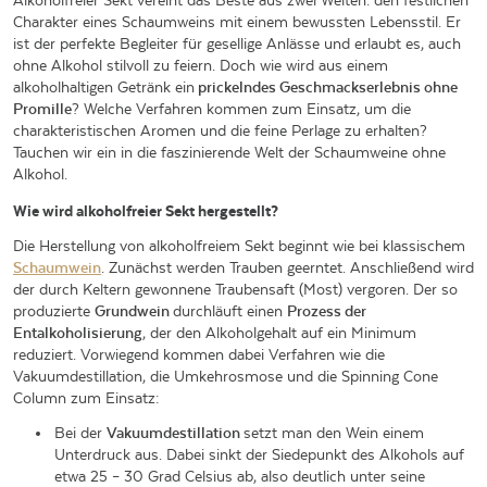
Alkoholfreier Sekt vereint das Beste aus zwei Welten: den festlichen
Charakter eines Schaumweins mit einem bewussten Lebensstil. Er
ist der perfekte Begleiter für gesellige Anlässe und erlaubt es, auch
ohne Alkohol stilvoll zu feiern. Doch wie wird aus einem
alkoholhaltigen Getränk ein
prickelndes Geschmackserlebnis ohne
Promille
? Welche Verfahren kommen zum Einsatz, um die
charakteristischen Aromen und die feine Perlage zu erhalten?
Tauchen wir ein in die faszinierende Welt der Schaumweine ohne
Alkohol.
Wie wird alkoholfreier Sekt hergestellt?
Die Herstellung von alkoholfreiem Sekt beginnt wie bei klassischem
Schaumwein
. Zunächst werden Trauben geerntet. Anschließend wird
der durch Keltern gewonnene Traubensaft (Most) vergoren. Der so
produzierte
Grundwein
durchläuft einen
Prozess der
Entalkoholisierung
, der den Alkoholgehalt auf ein Minimum
reduziert. Vorwiegend kommen dabei Verfahren wie die
Vakuumdestillation, die Umkehrosmose und die Spinning Cone
Column zum Einsatz:
Bei der
Vakuumdestillation
setzt man den Wein einem
Unterdruck aus. Dabei sinkt der Siedepunkt des Alkohols auf
etwa 25 – 30 Grad Celsius ab, also deutlich unter seine