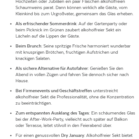
Hochzeiten oder Jubiläen ein paar Flaschen alkoholfreien
Schaumweins parat. Dann können wirklich alle Gäste, vom
Kleinkind bis zum Urgroßvater, gemeinsam das Glas erheben.
Als erfrischender Sommerdrink
: Auf der Gartenparty oder
beim Picknick im Grünen zaubert alkoholfreier Sekt ein
Lächeln auf die Lippen der Gäste.
Beim Brunch
: Seine spritzige Frische harmoniert wunderbar
mit knusprigen Brötchen, fruchtigen Aufstrichen und
knackigen Salaten.
Als sichere Alternative für Autofahrer
: Genießen Sie den
Abend in vollen Zügen und fahren Sie dennoch sicher nach
Hause.
Bei Firmenevents und Geschäftstreffen
unterstreicht
alkoholfreier Sekt die Professionalität, ohne die Konzentration
zu beeinträchtigen.
Zum entspannten
Ausklang des Tages
: Ein schäumendes Glas
bei der After-Work-Party, vielleicht auch später auf Balkon
oder Terrasse, leitet stilvoll in den Feierabend über.
Für einen genussvollen
Dry January
: Alkoholfreier Sekt bietet