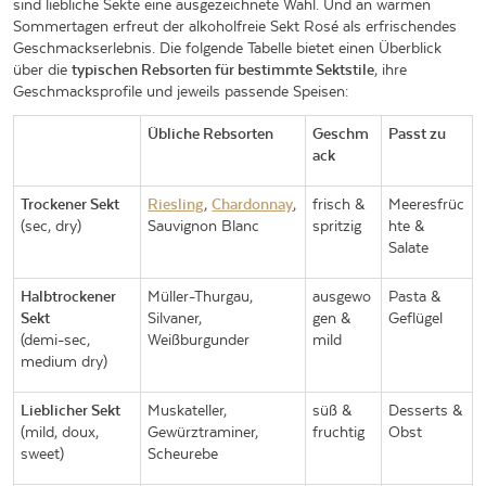
sind liebliche Sekte eine ausgezeichnete Wahl. Und an warmen
Sommertagen erfreut der alkoholfreie Sekt Rosé als erfrischendes
Geschmackserlebnis. Die folgende Tabelle bietet einen Überblick
über die
typischen Rebsorten für bestimmte Sektstile
, ihre
Geschmacksprofile und jeweils passende Speisen:
Übliche Rebsorten
Geschm
Passt zu
ack
Trockener Sekt
Riesling
,
Chardonnay
,
frisch &
Meeresfrüc
(sec, dry)
Sauvignon Blanc
spritzig
hte &
Salate
Halbtrockener
Müller-Thurgau,
ausgewo
Pasta &
Sekt
Silvaner,
gen &
Geflügel
(demi-sec,
Weißburgunder
mild
medium dry)
Lieblicher Sekt
Muskateller,
süß &
Desserts &
(mild, doux,
Gewürztraminer,
fruchtig
Obst
sweet)
Scheurebe