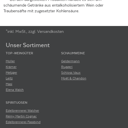
schäumende Getränke aus entalkoholisiertem Wein oder
Traubensäfte mit zugesetzter Kohlensäure.
*inkl. MwSt., zzgl. Versandkosten
Footer-Menü
Unser Sortiment
TOP-WEINGÜTER
SCHAUMWEINE
Müller
Geldermann
Krämer
Ruggeri
Metzger
Schloss Vaux
Leitz
Moët & Chandon
Masi
Elena Walch
SPIRITUOSEN
Edelbrennerei Walcher
Rémy Martin Cognac
Edelbrennerei Fassbind