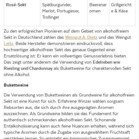
Rosé-Sekt
Spätburgunder,
Beerenar
Grillgericht
Merlot, Portugieser,
omen
e & Käse
Trollinger
Zu den erfolgreichen Pionieren auf dem Gebiet von alkoholfreiem
Sekt in Deutschland zählen das
Weingut A. Dietz
und das Weingut
Leitz
. Beide Hersteller demonstrieren eindrucksvoll, dass
hochwertiger alkoholfreier Sekt das genaue Gegenteil einer
Ersatzlösung ist: Er kann ein vollwertiges Genusserlebnis bieten.
Das zeigt unter anderem die Verwendung von
Edelreben wie
Riesling und Chardonnay
als Bukettweine für charaktervollen Sekt
ohne Alkohol.
Bukettweine
Die Verwendung von Bukettweinen als Grundweine für alkoholfreien
Sekt ist eine Kunst für sich. Erfahrene Winzer wählen sorgsam
Rebsorten aus, die sich durch ihre ausgeprägten Aromen
auszeichnen. Als Grundweine bilden sie das Fundament für
authentisch schmeckenden alkoholfreien Sekt. Schonende
Entalkoholisierung kann auch feine Nuancen erhalten, während sich
typische Aromen durch die Zugabe von ausgewähltem Fruchtsaft
verstärken lassen. So entsteht ein harmonisches Zusammenspiel