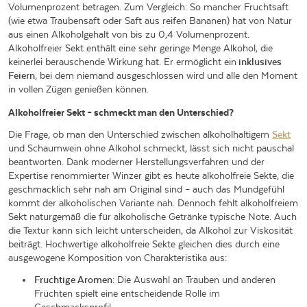
Volumenprozent betragen. Zum Vergleich: So mancher Fruchtsaft
(wie etwa Traubensaft oder Saft aus reifen Bananen) hat von Natur
aus einen Alkoholgehalt von bis zu 0,4 Volumenprozent.
Alkoholfreier Sekt enthält eine sehr geringe Menge Alkohol, die
keinerlei berauschende Wirkung hat. Er ermöglicht ein
inklusives
Feiern
, bei dem niemand ausgeschlossen wird und alle den Moment
in vollen Zügen genießen können.
Alkoholfreier Sekt – schmeckt man den Unterschied?
Die Frage, ob man den Unterschied zwischen alkoholhaltigem
Sekt
und Schaumwein ohne Alkohol schmeckt, lässt sich nicht pauschal
beantworten. Dank moderner Herstellungsverfahren und der
Expertise renommierter Winzer gibt es heute alkoholfreie Sekte, die
geschmacklich sehr nah am Original sind – auch das Mundgefühl
kommt der alkoholischen Variante nah. Dennoch fehlt alkoholfreiem
Sekt naturgemäß die für alkoholische Getränke typische Note. Auch
die Textur kann sich leicht unterscheiden, da Alkohol zur Viskosität
beiträgt. Hochwertige alkoholfreie Sekte gleichen dies durch eine
ausgewogene Komposition von Charakteristika aus:
Fruchtige Aromen
: Die Auswahl an Trauben und anderen
Früchten spielt eine entscheidende Rolle im