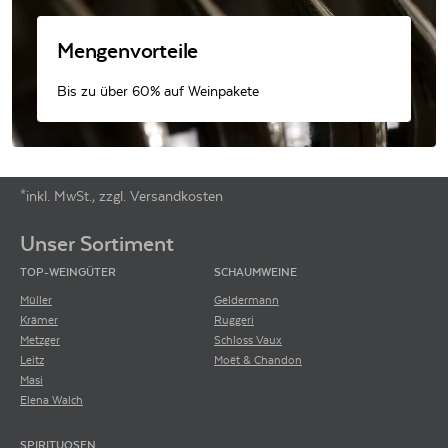
Mengenvorteile
Bis zu über 60% auf Weinpakete
*inkl. MwSt., zzgl. Versandkosten
Footer-Menü
Unser Sortiment
TOP-WEINGÜTER
SCHAUMWEINE
Müller
Geldermann
Krämer
Ruggeri
Metzger
Schloss Vaux
Leitz
Moët & Chandon
Masi
Elena Walch
SPIRITUOSEN