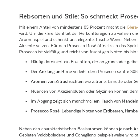
Rebsorten und Stile: So schmeckt Prose
Mit einem Anteil von mindestens 85 Prozent macht die
Glera
wird. Um die klare Identität der Herkunftsregion zu wahren un
Aromenspiel und schenkt uns elegante, frische Weine. Neben 
Akzente setzen. Für den Prosecco Rosé öffnet sich das Spe
Prosecco ist vielfältig und reicht von fruchtigen Noten bis h
Häufig dominiert ein Fruchtton, der an
grüne oder gelbe
Der
Anklang an Birne
verleiht dem Prosecco sanfte Süße
Aromen von Zitrusfrüchten
wie Zitrone, Limette oder Gr
Nuancen von Akazienblüten oder Glyzinien können de
Im Abgang zeigt sich manchmal
ein Hauch von Mandel
Prosecco Rosé
: Lebendige
Noten von Erdbeeren, Himbe
Neben den charakteristischen Basisaromen können
je nach A
Gebieten Valdobbiadene und Conegliano beispielsweise wird oft