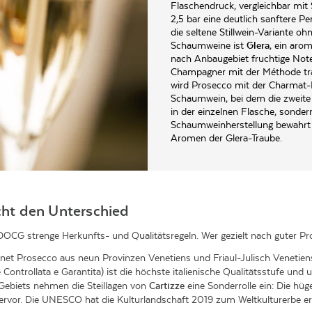
Flaschendruck, vergleichbar mi
2,5 bar eine deutlich sanftere P
die seltene Stillwein-Variante o
Schaumweine ist
Glera
, ein arom
nach Anbaugebiet fruchtige Note
Champagner mit der Méthode trad
wird Prosecco mit der Charmat-M
Schaumwein, bei dem die zweite
in der einzelnen Flasche, sonder
Schaumweinherstellung bewahrt 
Aromen der Glera-Traube.
ht den Unterschied
OCG strenge Herkunfts- und Qualitätsregeln. Wer gezielt nach guter Pr
net Prosecco aus neun Provinzen Venetiens und Friaul-Julisch Venetiens. 
Controllata e Garantita) ist die höchste italienische Qualitätsstufe un
Gebiets nehmen die Steillagen von
Cartizze
eine Sonderrolle ein: Die hüg
rvor. Die UNESCO hat die Kulturlandschaft 2019 zum Weltkulturerbe er