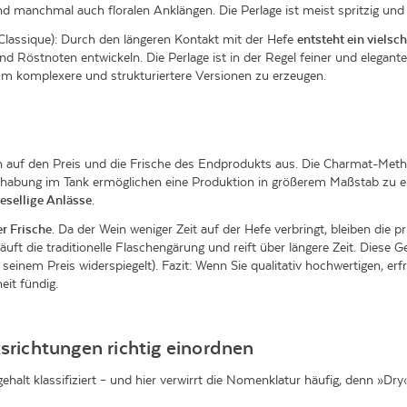
d manchmal auch floralen Anklängen. Die Perlage ist meist spritzig und
lassique): Durch den längeren Kontakt mit der Hefe
entsteht ein vielsc
 Röstnoten entwickeln. Die Perlage ist in der Regel feiner und elegante
 komplexere und strukturiertere Versionen zu erzeugen.
auf den Preis und die Frische des Endprodukts aus. Die Charmat-Methode 
ndhabung im Tank ermöglichen eine Produktion in größerem Maßstab zu ei
esellige Anlässe
.
r Frische
. Da der Wein weniger Zeit auf der Hefe verbringt, bleiben die
uft die traditionelle Flaschengärung und reift über längere Zeit. Diese
seinem Preis widerspiegelt). Fazit: Wenn Sie qualitativ hochwertigen, e
it fündig.
srichtungen richtig einordnen
lt klassifiziert – und hier verwirrt die Nomenklatur häufig, denn »Dry