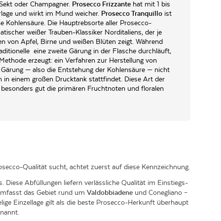
t Sekt oder Champagner.
Prosecco Frizzante
hat mit 1 bis
erlage und wirkt im Mund weicher.
Prosecco Tranquillo
ist
hne Kohlensäure. Die Hauptrebsorte aller Prosecco-
atischer weißer Trauben-Klassiker Norditaliens, der je
n von Apfel, Birne und weißen Blüten zeigt. Während
itionelle eine zweite Gärung in der Flasche durchläuft,
ethode erzeugt: ein Verfahren zur Herstellung von
 Gärung — also die Entstehung der Kohlensäure — nicht
n in einem großen Drucktank stattfindet. Diese Art der
besonders gut die primären Fruchtnoten und floralen
osecco-Qualität sucht, achtet zuerst auf diese Kennzeichnung.
Diese Abfüllungen liefern verlässliche Qualität im Einstiegs-
d umfasst das Gebiet rund um
Valdobbiadene
und Conegliano –
elige Einzellage gilt als die beste Prosecco-Herkunft überhaupt
nannt.