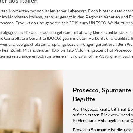
er aus Italien
rten Momenten typisch italienischer Lebensart. Doch hinter dieser char
t im Nordosten Italiens, genauer gesagt in den Regionen
Venetien und Fr
 Prosecco-Produktion und gehören seit 2019 zum UNESCO-Weltkulturerb
folgsgeschichte des Prosecco gab die Einführung klarer Qualitätsbezei
ne Controllata e Garantita (DOCG)
gewährleisten Herkunft und Qualität.
mweine. Diese geschützten Ursprungsbezeichnungen
garantieren dem Wein
o kein Zufall: Mit moderaten 10,5 bis 12,5 Volumenprozent hat Prosecco e
Alternative zu anderen Schaumweinen
– und zwar ohne Abstriche in Sache
Prosecco, Spumante o
Begriffe
Wer Prosecco kauft, trifft auf B
auf den ersten Blick verwirrend 
Kohlensäure, Anbaugebiet und Qu
Prosecco Spumante
ist die klas