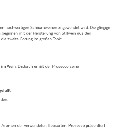
deren hochwertigen Schaumweinen angewendet wird. Die gängige
n beginnen mit der Herstellung von Stillwein aus den
o die zweite Gärung im großen Tank:
h im Wein
. Dadurch erhält der Prosecco seine
efüllt
.
rden.
gen Aromen der verwendeten Rebsorten.
Prosecco präsentiert