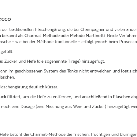
ecco
on der traditionellen Flaschengärung, die bei Champagner und vielen an
h bekannt als Charmat-Methode oder Metodo Martinotti
. Beide Verfahre
asche – wie bei der Méthode traditionelle – erfolgt jedoch beim Prosecc
gefüllt.
us Zucker und Hefe (die sogenannte Tirage) hinzugefügt.
kann im geschlossenen System des Tanks nicht entweichen und
löst sic
läschen.
 Flaschengärung
deutlich kürzer
.
ck filtriert
, um die Hefe zu entfernen, und
anschließend in Flaschen abg
noch eine Dosage (eine Mischung aus Wein und Zucker) hinzugefügt we
 Hefe betont die Charmat-Methode die frischen, fruchtigen und blumi