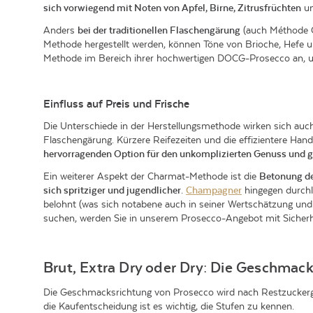
sich vorwiegend mit Noten von Apfel, Birne, Zitrusfrüchten
un
Anders
bei der traditionellen Flaschengärung
(auch Méthode C
Methode hergestellt werden, können Töne von Brioche, Hefe und
Methode im Bereich ihrer hochwertigen DOCG-Prosecco an, um
Einfluss auf Preis und Frische
Die Unterschiede in der Herstellungsmethode wirken sich auch 
Flaschengärung. Kürzere Reifezeiten und die effizientere Ha
hervorragenden Option für den unkomplizierten Genuss und g
Ein weiterer Aspekt der Charmat-Methode ist die
Betonung de
sich spritziger und jugendlicher
.
Champagner
hingegen durchlä
belohnt (was sich notabene auch in seiner Wertschätzung und 
suchen, werden Sie in unserem Prosecco-Angebot mit Sicherhe
Brut, Extra Dry oder Dry: Die Geschmack
Die Geschmacksrichtung von Prosecco wird nach Restzuckergeha
die Kaufentscheidung ist es wichtig, die Stufen zu kennen.