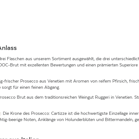
Anlass
rei Flaschen aus unserem Sortiment ausgewählt, die drei unterschiedlich
DOC-Brut mit exzellenten Bewertungen und einen prämierten Superiore a
ig-frischer Prosecco aus Venetien mit Aromen von reifem Pfirsich, frisc
 sorgt für einen feinen Abgang.
osecco Brut aus dem traditionsreichen Weingut Ruggeri in Venetien. Str
y
:
Die Krone des Prosecco: Cartizze ist die hochwertigste Einzellage inn
chtig-beerige Noten, Anklänge von Holunderblüten und Bittermandeln, ge