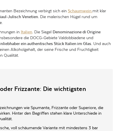
manten Bezeichnung verbirgt sich ein
Schaumwein
mit klar
iaul-Julisch Venetien
. Die malerischen Hügel rund um
e.
chnungen in
Italien
. Die Siegel
Denominazione di Origine
 Insbesondere die DOCG-Gebiete Valdobbiadene und
liebhaber ein authentisches Stück Italien im Glas.
Und auch
inen Alkoholgehalt, der seine Frische und Fruchtigkeit
n Qualität.
der Frizzante: Die wichtigsten
ezeichnungen wie Spumante, Frizzante oder Superiore, die
wirken. Hinter den Begriffen stehen klare Unterschiede in
alität.
sische, voll schäumende Variante mit mindestens 3 bar