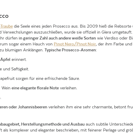
cco
-Traube
die Seele eines jeden Prosecco aus. Bis 2009 hieß die Rebsorte 
d Verwechslungen auszuschließen, wurde sie offiziell in Glera umgetauft.
ihr dürfen
in geringer Zahl auch andere weiße Sorten
wie Verdiso oder Bi
ktrum sogar einem Hauch von
Pinot Nero/Pinot Noir
, der ihm Farbe und
in zu blumigen Anklängen.
Typische Prosecco-Aromen
:
 Äpfel
erinnert.
 und Saftigkeit.
apefruit sorgen für eine erfrischende Säure.
m Wein
eine elegante florale Note
verleihen.
n
.
eren oder Johannisbeeren
verleihen ihm eine sehr charmante, betont fr
nbaugebiet, Herstellungsmethode und Ausbau
auch subtile Unterschied
 als komplexer und eleganter beschrieben, mit feinerer Perlage und größ