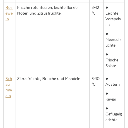
Ros
Frische rote Beeren, leichte florale
8–12
●
éwe
Noten und Zitrusfrüchte.
°C
Leichte
in
Vorspeis
en
●
Meeresfr
üchte
●
Frische
Salate
Sch
Zitrusfrüchte, Brioche und Mandeln.
8–10
●
au
°C
Austern
mw
●
ein
Kaviar
●
Geflügelg
erichte