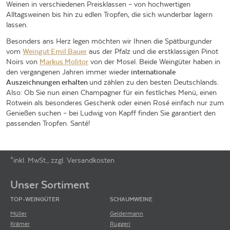
Weinen in verschiedenen Preisklassen – von hochwertigen
Alltagsweinen bis hin zu edlen Tropfen, die sich wunderbar lagern
lassen.
Besonders ans Herz legen möchten wir Ihnen die Spätburgunder
vom
Weingut Emil Bauer
aus der Pfalz und die erstklassigen Pinot
Noirs von
Markus Molitor
von der Mosel. Beide Weingüter haben in
den vergangenen Jahren immer wieder
internationale
Auszeichnungen erhalten
und zählen zu den besten Deutschlands.
Also: Ob Sie nun einen Champagner für ein festliches Menü, einen
Rotwein als besonderes Geschenk oder einen Rosé einfach nur zum
Genießen suchen – bei Ludwig von Kapff finden Sie garantiert den
passenden Tropfen. Santé!
*inkl. MwSt., zzgl. Versandkosten
Footer-Menü
Unser Sortiment
TOP-WEINGÜTER
SCHAUMWEINE
Müller
Geldermann
Krämer
Ruggeri