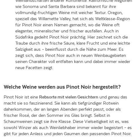
Weinlandschaften anderer Kontinente. Kalifornische Regionen
wie Sonoma und Santa Barbara sind bekannt für ihre
vollmundig-fruchtigen Weine mit weicher Textur. Oregon,
speziell das Willamette Valley, hat sich als Weltklasse-Region
für Pinot Noir einen Namen gemacht, wo die Weine oft
eleganter, mineralischer und frischer ausfallen. Auch in
Südafrika gedeiht Pinot Noir prächtig. Hier zeichnet sich die
Traube durch ihre frische Säure, klare Frucht und eine leichte
Salzigkeit aus – beeinflusst durch die Nähe zum Meer. Es
zeigt sich, dass Pinot Noir auch in neuen Weinbaugebieten
seinen Charakter voll entfalten kann und dabei immer wieder
neue Facetten zeigt.
Welche Weine werden aus Pinot Noir hergestellt?
Pinot Noir ist eine
Rebsorte mit vielen Gesichtern
und genau das
macht sie so faszinierend. Sie kann als tiefgründiger Rotwein
daherkommen, der an langen Abenden perfekt passt, oder als
frischer Rosé, der den Sommer ins Glas bringt. Selbst in
Schaumweinen zeigt sie ihre Klasse. Diese Vielseitigkeit ist es, was
sowohl Winzer als auch Weinliebhaber immer wieder begeistert – es
gibt für jeden Anlass und jeden Gaumen den passenden Pinot Noir.