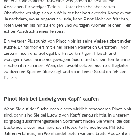
heller als viele andere Rotweine
, was jedoch keinesfalls ein
Anzeichen für weniger Tiefe ist. Unter der scheinbar zarten
Oberfläche verbirgt sich ein Wein mit beeindruckender Komplexität.
Je nachdem, wo er angebaut wurde, kann Pinot Noir von frischen,
roten Beeren bis hin zu erdigen und würzigen Aromen reichen – ein
echter Ausdruck seines Terroirs.
Ein weiterer Pluspunkt von Pinot Noir ist seine
Vielseitigkeit in der
Küche
. Er harmoniert mit einer breiten Palette an Gerichten – von
zartem Fisch und Geflügel bis hin zu kräftigem Fleisch und
würzigem Käse. Seine ausgewogene Säure und die sanften Tannine
machen ihn zu einem Wein, der sowohl solo als auch als Begleiter
zu diversen Speisen überzeugt und so in keiner Situation fehl am
Platz ist.
Pinot Noir bei Ludwig von Kapff kaufen
Wenn Sie auf der Suche nach einem wirklich besonderen Pinot Noir
sind, dann sind Sie bei Ludwig von Kapff genau richtig. In unserem
sorgfältig zusammengestellten Sortiment finden Sie Weine, die das
Beste aus dieser faszinierenden Rebsorte herausholen. Mit
330
Jahren Erfahrung im Weinhandel
bieten wir eine breite Auswahl an