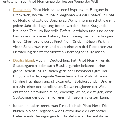
entstehen aus Pinot Noir einige der besten Weine der Welt:
Frankreich
: Pinot Noir hat seinen Ursprung im Burgund in
Frankreich, wo die Traube in Regionen wie der Côte-d'Or, Côte
de Nuits und Côte de Beaune zu Weinen heranwächst, die mit
jedem Jahr der Lagerung besser werden. Diese Burgunder
brauchen Zeit, um ihre volle Tiefe zu entfalten und sind daher
besonders bei denen beliebt, die ein wenig Geduld mitbringen.
In der Champagne sorgt Pinot Noir für den nötigen Kick in
vielen Schaumweinen und ist als eine von drei Rebsorten zur
Herstellung der weltberühmten Champagner zugelassen.
Deutschland
: Auch in Deutschland hat Pinot Noir – hier als
Spätburgunder oder auch Blauburgunder bekannt – eine
große Bedeutung. In Baden gedeiht er besonders gut und
bringt kraftvolle, elegante Weine hervor. Die Pfalz ist bekannt
für ihre fruchtigen und strukturierten Spätburgunder. Und an
der Ahr, einer der nördlichsten Rotweinregionen der Welt,
entstehen erstaunlich feine, lebendige Weine, die zeigen, dass
Spätburgunder auch in kühleren Klimazonen glänzen kann.
Italien
: In Italien kennt man Pinot Noir als Pinot Nero. Die
kühlen, alpinen Regionen wie Südtirol und die Lombardei
bieten ideale Bedingungen für die Rebsorte. Hier entstehen