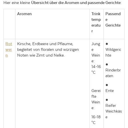
Hier eine kleine
Übersicht über die Aromen und passende Gerichte
:
Aromen
Trink
Passend
temp
e
eratu
Gerichte
r
Rot
Kirsche, Erdbeere und Pflaume,
Jung
●
wei
begleitet von floralen und würzigen
e
Wildgeric
n
Noten wie Zimt und Nelke.
Wein
hte
e:
●
14–16
Rinderbr
°C
aten
●
Gerei
Ente
fte
●
Wein
Reifer
e:
Weichkäs
16–18
e
°C