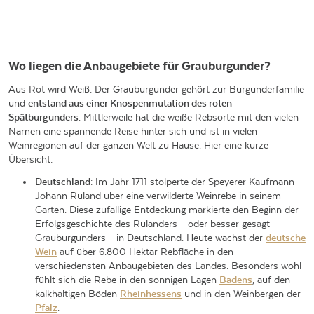
Wo liegen die Anbaugebiete für Grauburgunder?
Aus Rot wird Weiß: Der Grauburgunder gehört zur Burgunderfamilie
und
entstand aus einer Knospenmutation des roten
Spätburgunders
. Mittlerweile hat die weiße Rebsorte mit den vielen
Namen eine spannende Reise hinter sich und ist in vielen
Weinregionen auf der ganzen Welt zu Hause. Hier eine kurze
Übersicht:
Deutschland
: Im Jahr 1711 stolperte der Speyerer Kaufmann
Johann Ruland über eine verwilderte Weinrebe in seinem
Garten. Diese zufällige Entdeckung markierte den Beginn der
Erfolgsgeschichte des Ruländers – oder besser gesagt
Grauburgunders – in Deutschland. Heute wächst der
deutsche
Wein
auf über 6.800 Hektar Rebfläche in den
verschiedensten Anbaugebieten des Landes. Besonders wohl
fühlt sich die Rebe in den sonnigen Lagen
Badens
, auf den
kalkhaltigen Böden
Rheinhessens
und in den Weinbergen der
Pfalz
.