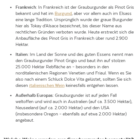
Frankreich
: In Frankreich ist der Grauburgunder als Pinot Gris
bekannt und hat im
Burgund
, aber vor allem auch im Elsass
eine lange Tradition. Ursprünglich wurde der graue Burgunder
hier als Tokay d’Alsace bezeichnet, bis dieser Name aus
rechtlichen Gründen verboten wurde. Heute erstreckt sich die
Anbaufläche des Pinot Gris in Frankreich über rund 2.900
Hektar.
Italien
: Im Land der Sonne und des guten Essens nennt man
den Grauburgunder Pinot Grigio und baut ihn auf stolzen
25.000 Hektar Rebfläche an – besonders in den
norditalienischen Regionen Venetien und Friaul. Wenn es Sie
also nach einem Schluck Dolce Vita gelüstet, sollten Sie sich
diesen
italienischen Wein
keinesfalls entgehen lassen.
Außerhalb Europas
: Grauburgunder ist auf jeden Fall
weltoffen und wird auch in Australien (auf ca. 3.500 Hektar),
Neuseeland (auf ca. 2.000 Hektar) und den USA
(insbesondere Oregon – ebenfalls auf etwa 2.000 Hektar)
angebaut.