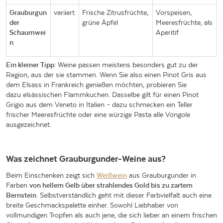
Grauburgun
variiert
Frische Zitrusfrüchte,
Vorspeisen,
der
grüne Äpfel
Meeresfrüchte, als
Schaumwei
Aperitif
n
Ein kleiner Tipp
: Weine passen meistens besonders gut zu der
Region, aus der sie stammen. Wenn Sie also einen Pinot Gris aus
dem Elsass in Frankreich genießen möchten, probieren Sie
dazu elsässischen Flammkuchen. Dasselbe gilt für einen Pinot
Grigio aus dem Veneto in Italien – dazu schmecken ein Teller
frischer Meeresfrüchte oder eine würzige Pasta alle Vongole
ausgezeichnet.
Was zeichnet Grauburgunder-Weine aus?
Beim Einschenken zeigt sich
Weißwein
aus Grauburgunder in
Farben
von hellem Gelb über strahlendes Gold bis zu zartem
Bernstein
. Selbstverständlich geht mit dieser Farbvielfalt auch eine
breite Geschmackspalette einher. Sowohl Liebhaber von
vollmundigen Tropfen als auch jene, die sich lieber an einem frischen