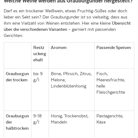
Welche Weine werden aus Grauburgunder hergestellt?
Darf es ein trockener Weißwein, etwas Fruchtig-Süßes oder doch
lieber ein Sekt sein? Der Grauburgunder ist so vielseitig, dass aus
ihm eine Vielzahl von Weinen entstehen. Hier eine kleine
Übersicht
über die verschiedenen Varianten
– garniert mit passenden
Gerichten:
Restz
Aromen
Passende Speisen
uckerg
ehalt
Grauburgun
bis 9
Birne, Pfirsich, Zitrus,
Fisch,
der trocken
g/l
Melone,
Meeresfrüchte,
Lindenblütenhonig
helle
Fleischgerichte
Grauburgun
9–18
Honig, Trockenobst,
Pastagerichte,
der
g/l
Mandeln
Käse
halbtrocken