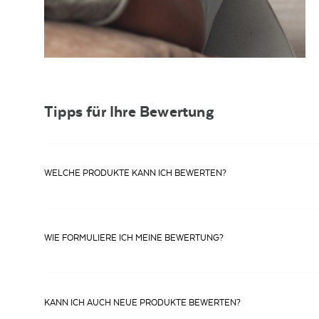
Tipps für Ihre Bewertung
WELCHE PRODUKTE KANN ICH BEWERTEN?
Bitte bewerten Sie nur Produkte, die Sie persönlich probiert haben. Begr
nachvollziehbar ist.
WIE FORMULIERE ICH MEINE BEWERTUNG?
Eine ausführliche Beurteilung besitzt in der Regel einen höheren Mehr
verfassen, aber unsere Kunden interessieren sich für verschiedene Aspe
Ehrlichkeit am längsten.
KANN ICH AUCH NEUE PRODUKTE BEWERTEN?
Bitte bedenken Sie auch, dass eine saubere Sprache die Verständlichkeit fö