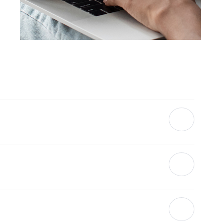
ünden Sie Ihre Beurteilung dabei so, dass diese für andere Kunden
wert als sehr kurze oder Ein-Wort-Kommentare. Sie sollen keinen Roman
kte wie den Duft, Geschmack oder Trinkanlass eines Weins. Dabei währt
rdert. Ihr Beitrag sollte ohne weitere Texte verständlich sein. Bitte