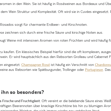
htaromen in den Wein. Sie ist häufig in Roséweinen aus Bordeaux und Übe
ht dem Wein Struktur und Komplexität. Oft wird sie in Cuvées eingesetzt
he Rosados sorgt für charmante Erdbeer- und Kirschnoten.
ese zeichnen sich durch eine frische Säure und kirschige Noten aus.
eugt Weine mit intensiven Aromen von roten Früchten und wird häufig für
u kaufen. Ein klassisches Beispiel hierfür sind die oft komplexen, a
séwein. Er wird hauptsächlich aus den Rebsorten Grolleau und Cabernet Fr
en eingesetzt.
Champagner Rosé
ist häufig ein Verschnitt von
Chardonn
eine aus Rebsorten wie Spätburgunder, Trollinger oder
Portugieser
. Da
ihn so besonders?
s Frische und Fruchtigkeit
. Oft vereint er die belebende Säure eines We
äftigen Beerennoten über knackige Kirschtöne bis hin zu blumigen Aro
zinierenden Weintyp, der sich immer wieder neu entdecken lässt.