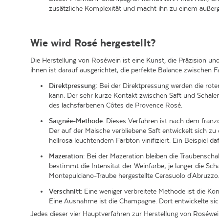
zusätzliche Komplexität und macht ihn zu einem außerg
Wie wird Rosé hergestellt?
Die Herstellung von Roséwein ist eine Kunst, die Präzision und
ihnen ist darauf ausgerichtet, die perfekte Balance zwischen
Direktpressung
: Bei der Direktpressung werden die rote
kann. Der sehr kurze Kontakt zwischen Saft und Schalen
des lachsfarbenen Côtes de Provence Rosé.
Saignée-Methode
: Dieses Verfahren ist nach dem franz
Der auf der Maische verbliebene Saft entwickelt sich 
hellrosa leuchtendem Farbton vinifiziert. Ein Beispiel da
Mazeration
: Bei der Mazeration bleiben die Traubensch
bestimmt die Intensität der Weinfarbe; je länger die Sch
Montepulciano-Traube hergestellte Cerasuolo d'Abruzzo
Verschnitt
: Eine weniger verbreitete Methode ist die K
Eine Ausnahme ist die Champagne. Dort entwickelte si
Jedes dieser vier Hauptverfahren zur Herstellung von Roséwe