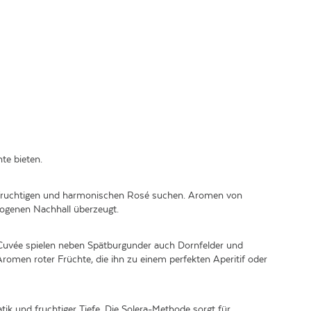
nte bieten.
cht fruchtigen und harmonischen Rosé suchen. Aromen von
wogenen Nachhall überzeugt.
r Cuvée spielen neben Spätburgunder auch
Dornfelder
und
Aromen roter Früchte, die ihn zu einem perfekten Aperitif oder
 und fruchtiger Tiefe. Die Solera-Methode sorgt für