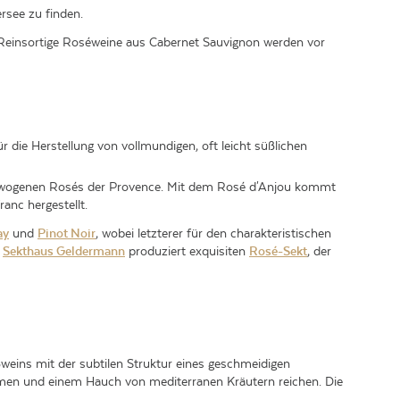
rsee zu finden.
. Reinsortige Roséweine aus Cabernet Sauvignon werden vor
 die Herstellung von vollmundigen, oft leicht süßlichen
usgewogenen Rosés der Provence. Mit dem Rosé d'Anjou kommt
anc hergestellt.
ay
und
Pinot Noir
, wobei letzterer für den charakteristischen
s
Sekthaus Geldermann
produziert exquisiten
Rosé-Sekt
, der
ißweins mit der subtilen Struktur eines geschmeidigen
men und einem Hauch von mediterranen Kräutern reichen. Die