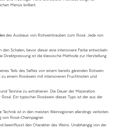
hen Menüs brilliert.
den
des Ausbaus von Rotweintrauben zum Rosé. Jede von
n den Schalen, bevor dieser eine intensivere Farbe entwickeln
 Direktpressung ist die klassische Methode zur Herstellung
ines Teils des Saftes von einem bereits gärenden Rotwein.
d zu einem Roséwein mit intensiveren Fruchtnoten und
 und Tannine zu extrahieren. Die Dauer der Mazeration
r Rosé. Ein typischer Roséwein dieses Typs ist der aus der
 Technik ist in den meisten Weinregionen allerdings verboten.
ung von Rosé-Champagner.
nd beeinflusst den Charakter des Weins. Unabhängig von der