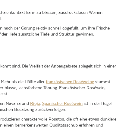
chalenkontakt kann zu blassen, ausdruckslosen Weinen
.
nach der Gärung relativ schnell abgefüllt, um ihre Frische
 der Hefe
zusätzliche Tiefe und Struktur gewinnen.
ekannt sind. Die
Vielfalt der Anbaugebiete
spiegelt sich in einer
 Mehr als die Hälfte aller
französischen Roséweine
stammt
er blasse, lachsfarbene Tönung. Französischer Roséwein,
usst.
onen Navarra und
Rioja
.
Spanischer Roséwein
ist in der Regel
römischen Besatzung zurückverfolgen.
roduzieren charaktervolle Rosatos, die oft eine etwas dunklere
en einen bemerkenswerten Qualitätsschub erfahren und