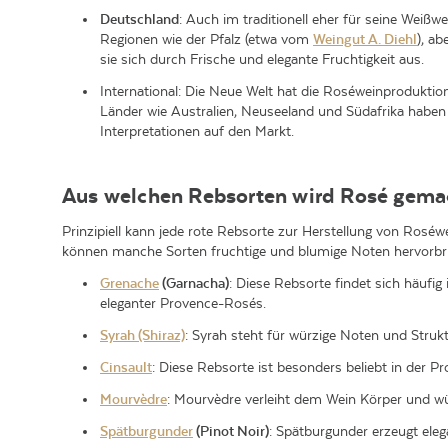
Deutschland
: Auch im traditionell eher für seine Weiß
Regionen wie der Pfalz (etwa vom
Weingut A. Diehl
), a
sie sich durch Frische und elegante Fruchtigkeit aus.
International: Die Neue Welt hat die Roséweinproduktio
Länder wie Australien, Neuseeland und Südafrika haben 
Interpretationen auf den Markt.
Aus welchen Rebsorten wird Rosé gema
Prinzipiell kann jede rote Rebsorte zur Herstellung von Rosé
können manche Sorten fruchtige und blumige Noten hervorbr
Grenache
(Garnacha)
: Diese Rebsorte findet sich häufi
eleganter Provence-Rosés.
Syrah (Shiraz)
: Syrah steht für würzige Noten und Struk
Cinsault
: Diese Rebsorte ist besonders beliebt in der P
Mourvèdre
: Mourvèdre verleiht dem Wein Körper und wü
Spätburgunder
(Pinot Noir)
: Spätburgunder erzeugt ele