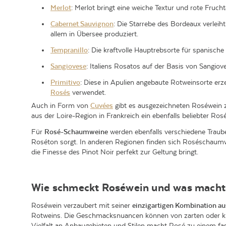
Merlot
: Merlot bringt eine weiche Textur und rote Fruc
Cabernet Sauvignon
: Die Starrebe des Bordeaux verlei
allem in Übersee produziert.
Tempranillo
: Die kraftvolle Hauptrebsorte für spanisc
Sangiovese
: Italiens Rosatos auf der Basis von Sangiov
Primitivo
: Diese in Apulien angebaute Rotweinsorte erz
Rosés
verwendet.
Auch in Form von
Cuvées
gibt es ausgezeichneten Roséwein z
aus der Loire-Region in Frankreich ein ebenfalls beliebter Ro
Für
Rosé-Schaumweine
werden ebenfalls verschiedene Traub
Roséton sorgt. In anderen Regionen finden sich Roséschaumw
die Finesse des Pinot Noir perfekt zur Geltung bringt.
Wie schmeckt Roséwein und was macht 
Roséwein verzaubert mit seiner
einzigartigen Kombination au
Rotweins. Die Geschmacksnuancen können von zarten oder kr
Vielfalt an Anbaugebieten und Stilen macht Rosé zu einem fas