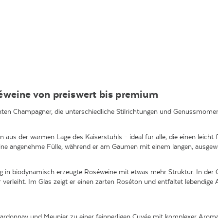
éweine von preiswert bis premium
anten
Champagner
, die unterschiedliche Stilrichtungen und Genussmome
in aus der warmen Lage des Kaiserstuhls – ideal für alle, die einen lei
 eine angenehme Fülle, während er am Gaumen mit einem langen, ausge
tieg in biodynamisch erzeugte Roséweine mit etwas mehr Struktur. In de
erleiht. Im Glas zeigt er einen zarten Roséton und entfaltet lebendige 
donnay und Meunier zu einer feinperligen Cuvée mit komplexer Aromatik