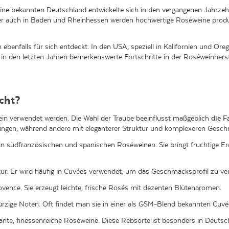
weine bekannten Deutschland entwickelte sich in den vergangenen Jahrzeh
ber auch in Baden und Rheinhessen werden hochwertige Roséweine produ
n ebenfalls für sich entdeckt. In den USA, speziell in Kalifornien und
in den letzten Jahren bemerkenswerte Fortschritte in der Roséweinherste
cht?
wein verwendet werden. Die Wahl der Traube beeinflusst maßgeblich
die
F
ingen, während andere mit eleganterer Struktur und komplexeren Gesc
g in südfranzösischen und spanischen Roséweinen. Sie bringt fruchtige E
tur. Er wird häufig in Cuvées verwendet, um das Geschmacksprofil zu ver
rovence. Sie erzeugt leichte, frische Rosés mit dezenten Blütenaromen.
rzige Noten. Oft findet man sie in einer als GSM-Blend bekannten Cuv
gante, finessenreiche Roséweine. Diese Rebsorte ist besonders in Deuts