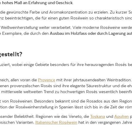
in
hohes Maß an Erfahrung und Geschick
.
 die gewünschte Farbe und Aromakonzentration zu erzielen. Zu kurzer S
z beeinträchtigen, die für einen guten Roséwein so charakteristisch sind
Weißweinherstellung weiter verarbeitet. Viele moderne Roséweine werden 
e Exemplare, die durch den
Ausbau im Holzfass oder durch Lagerung auf
estellt?
ziert, wobei einige Gebiete besonders für ihre herausragenden Rosés b
eich, allen voran die
Provence
mit ihrer jahrtausendealten Weintradition.
enen provenzalischen Rosés sind ihre elegante Säurestruktur und die eh
ittlerweile weltweiten Trend zu hochwertigen Rosés wesentlich beeinfl
ent von Roséweinen. Besonders bekannt sind die Rosados aus den Regi
adition der Roséweinherstellung in Spanien lässt sich bis in die Zeit der 
chsender Beliebtheit. Regionen wie das Veneto, die
Toskana
und
Apulien
p
ösischen Varianten.
Italienischer Roséwein
hat in den vergangenen Jahr