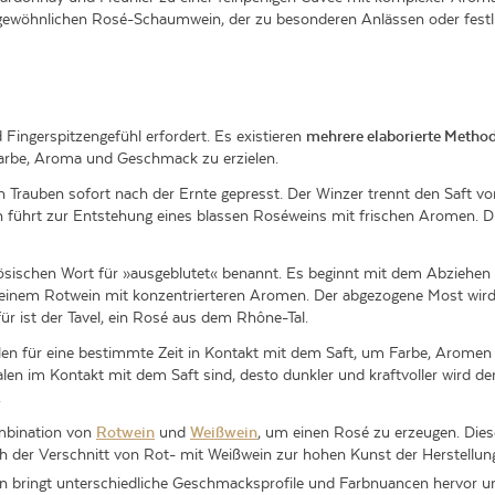
ewöhnlichen Rosé-Schaumwein, der zu besonderen Anlässen oder festlic
 Fingerspitzengefühl erfordert. Es existieren
mehrere elaborierte Metho
 Farbe, Aroma und Geschmack zu erzielen.
n Trauben sofort nach der Ernte gepresst. Der Winzer trennt den Saft vo
 führt zur Entstehung eines blassen Roséweins mit frischen Aromen. Die
ösischen Wort für »ausgeblutet« benannt. Es beginnt mit dem Abziehen e
zu einem Rotwein mit konzentrierteren Aromen. Der abgezogene Most wir
für ist der Tavel, ein Rosé aus dem Rhône-Tal.
alen für eine bestimmte Zeit in Kontakt mit dem Saft, um Farbe, Aromen
alen im Kontakt mit dem Saft sind, desto dunkler und kraftvoller wird de
.
ombination von
Rotwein
und
Weißwein
, um einen Rosé zu erzeugen. Diese
ch der Verschnitt von Rot- mit Weißwein zur hohen Kunst der Herstell
in bringt unterschiedliche Geschmacksprofile und Farbnuancen hervor u