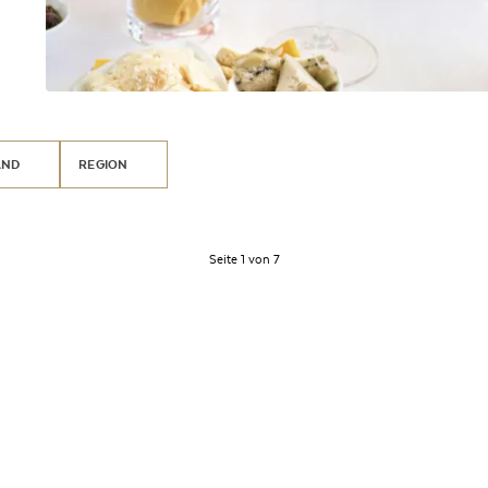
AND
REGION
Seite 1 von 7