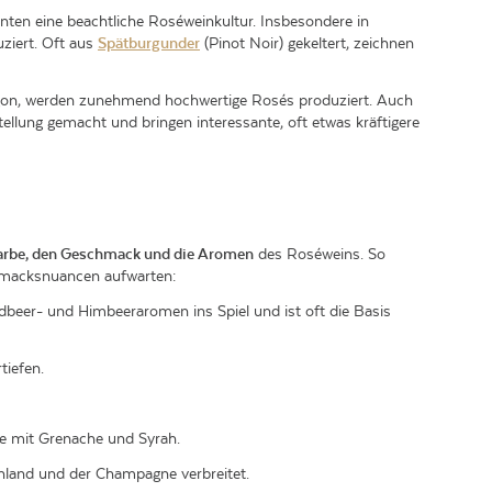
nten eine beachtliche Roséweinkultur. Insbesondere in
ziert. Oft aus
Spätburgunder
(Pinot Noir) gekeltert, zeichnen
 Oregon, werden zunehmend hochwertige Rosés produziert. Auch
llung gemacht und bringen interessante, oft etwas kräftigere
arbe, den Geschmack und die Aromen
des Roséweins. So
hmacksnuancen aufwarten:
rdbeer- und Himbeeraromen ins Spiel und ist oft die Basis
tiefen.
ée mit Grenache und Syrah.
chland und der Champagne verbreitet.