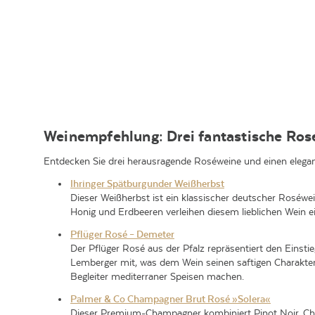
Weinempfehlung: Drei fantastische Ros
Entdecken Sie drei herausragende Roséweine und einen eleg
Ihringer Spätburgunder Weißherbst
Dieser
Weißherbst
ist ein klassischer deutscher Roséwe
Honig und Erdbeeren verleihen diesem lieblichen Wein
Pflüger Rosé – Demeter
Der Pflüger
Rosé
aus der Pfalz repräsentiert den Eins
Lemberger mit, was dem Wein seinen saftigen Charakter v
Begleiter mediterraner Speisen machen.
Palmer & Co Champagner Brut Rosé »Solera«
Dieser Premium-Champagner kombiniert Pinot Noir, Char