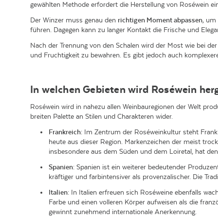
gewählten Methode erfordert die Herstellung von Roséwein e
Der Winzer muss genau den
richtigen Moment abpassen
, um
führen. Dagegen kann zu langer Kontakt die Frische und Elegan
Nach der Trennung von den Schalen wird der Most wie bei der 
und Fruchtigkeit zu bewahren. Es gibt jedoch auch komplexer
In welchen Gebieten wird Roséwein herg
Roséwein wird in nahezu allen Weinbauregionen der Welt produ
breiten Palette an Stilen und Charakteren wider.
Frankreich
: Im Zentrum der Roséweinkultur steht Frankr
heute aus dieser Region. Markenzeichen der meist trock
insbesondere aus dem Süden und dem Loiretal, hat den m
Spanien
: Spanien ist ein weiterer bedeutender Produz
kräftiger und farbintensiver als provenzalischer. Die Tr
Italien
: In Italien erfreuen sich Roséweine ebenfalls wa
Farbe und einen volleren Körper aufweisen als die franz
gewinnt zunehmend internationale Anerkennung.