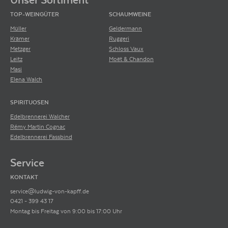
TOP-WEINGÜTER
SCHAUMWEINE
Müller
Geldermann
Krämer
Ruggeri
Metzger
Schloss Vaux
Leitz
Moët & Chandon
Masi
Elena Walch
SPIRITUOSEN
Edelbrennerei Walcher
Rémy Martin Cognac
Edelbrennerei Fassbind
Service
KONTAKT
service@ludwig-von-kapff.de
0421 - 399 43 17
Montag bis Freitag von 9:00 bis 17:00 Uhr