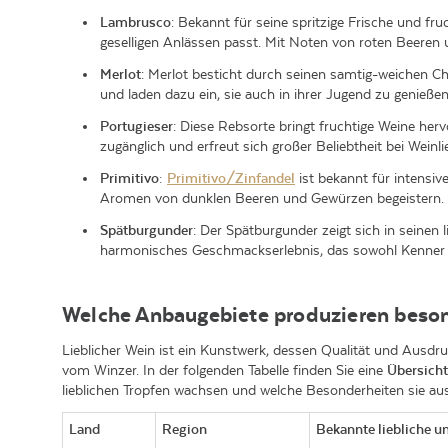
Lambrusco
: Bekannt für seine spritzige Frische und fru
geselligen Anlässen passt. Mit Noten von roten Beeren und
Merlot
: Merlot besticht durch seinen samtig-weichen C
und laden dazu ein, sie auch in ihrer Jugend zu genießen
Portugieser
: Diese Rebsorte bringt fruchtige Weine her
zugänglich und erfreut sich großer Beliebtheit bei Weinl
Primitivo:
Primitivo/Zinfandel
ist bekannt für intensive
Aromen von dunklen Beeren und Gewürzen begeistern. 
Spätburgunder
: Der Spätburgunder zeigt sich in seine
harmonisches Geschmackserlebnis, das sowohl Kenner a
Welche Anbaugebiete produzieren beson
Lieblicher Wein ist ein Kunstwerk, dessen Qualität und Ausd
vom Winzer. In der folgenden Tabelle finden Sie eine
Übersicht
lieblichen Tropfen wachsen und welche Besonderheiten sie au
Land
Region
Bekannte liebliche u