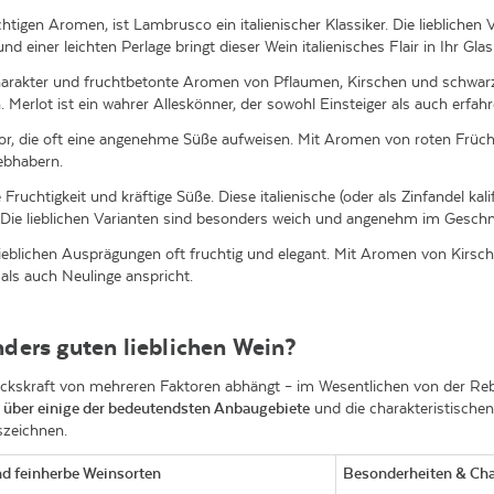
chtigen Aromen, ist Lambrusco ein italienischer Klassiker. Die liebliche
 einer leichten Perlage bringt dieser Wein italienisches Flair in Ihr Glas
harakter und fruchtbetonte Aromen von Pflaumen, Kirschen und schwarz
. Merlot ist ein wahrer Alleskönner, der sowohl Einsteiger als auch erfah
vor, die oft eine angenehme Süße aufweisen. Mit Aromen von roten Frücht
iebhabern.
 Fruchtigkeit und kräftige Süße. Diese italienische (oder als Zinfandel ka
Die lieblichen Varianten sind besonders weich und angenehm im Gesch
n lieblichen Ausprägungen oft fruchtig und elegant. Mit Aromen von Kirs
ls auch Neulinge anspricht.
ders guten lieblichen Wein?
ruckskraft von mehreren Faktoren abhängt – im Wesentlichen von der Re
 über einige der bedeutendsten Anbaugebiete
und die charakteristischen
szeichnen.
nd feinherbe Weinsorten
Besonderheiten & Cha