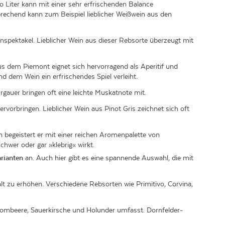
Liter kann mit einer sehr erfrischenden Balance
echend kann zum Beispiel lieblicher Weißwein aus den
spektakel. Lieblicher Wein aus dieser Rebsorte überzeugt mit
us dem Piemont eignet sich hervorragend als Aperitif und
nd dem Wein ein erfrischendes Spiel verleiht.
gauer bringen oft eine leichte Muskatnote mit.
vorbringen. Lieblicher Wein aus Pinot Gris zeichnet sich oft
n begeistert er mit einer reichen Aromenpalette von
chwer oder gar »klebrig« wirkt.
arianten
an. Auch hier gibt es eine spannende Auswahl, die mit
lt zu erhöhen. Verschiedene Rebsorten wie Primitivo, Corvina,
rombeere, Sauerkirsche und Holunder umfasst. Dornfelder-