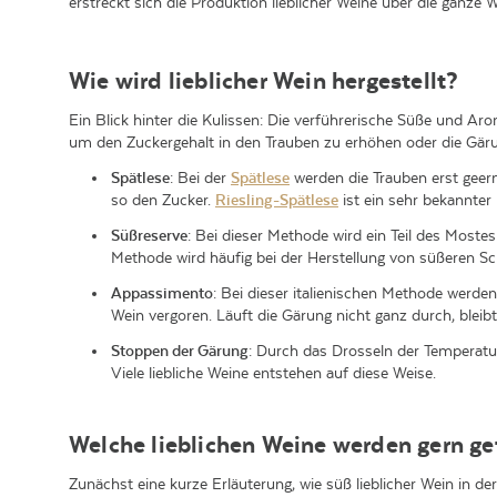
erstreckt sich die Produktion lieblicher Weine über die ganze W
Wie wird lieblicher Wein hergestellt?
Ein Blick hinter die Kulissen: Die verführerische Süße und Arom
um den Zuckergehalt in den Trauben zu erhöhen oder die Gär
Spätlese
: Bei der
Spätlese
werden die Trauben erst geernt
so den Zucker.
Riesling-Spätlese
ist ein sehr bekannter 
Süßreserve
: Bei dieser Methode wird ein Teil des Moste
Methode wird häufig bei der Herstellung von süßeren S
Appassimento
: Bei dieser italienischen Methode werde
Wein vergoren. Läuft die Gärung nicht ganz durch, bleibt
Stoppen der Gärung
: Durch das Drosseln der Temperatur
Viele liebliche Weine entstehen auf diese Weise.
Welche lieblichen Weine werden gern g
Zunächst eine kurze Erläuterung, wie süß lieblicher Wein in der