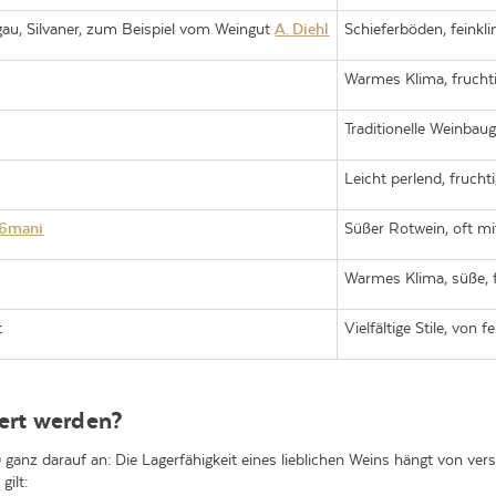
rgau, Silvaner, zum Beispiel vom Weingut
A. Diehl
Schieferböden, feinkl
Warmes Klima, frucht
Traditionelle Weinbaug
Leicht perlend, frucht
6mani
Süßer Rotwein, oft mit
Warmes Klima, süße, fr
c
Vielfältige Stile, von f
gert werden?
) ganz darauf an: Die Lagerfähigkeit eines lieblichen Weins hängt von ve
gilt: