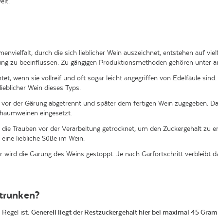
elt.
envielfalt, durch die sich lieblicher Wein auszeichnet, entstehen auf vie
ung zu beeinflussen. Zu gängigen Produktionsmethoden gehören unter 
et, wenn sie vollreif und oft sogar leicht angegriffen von Edelfäule sin
lieblicher Wein dieses Typs.
s vor der Gärung abgetrennt und später dem fertigen Wein zugegeben. Da
chaumweinen eingesetzt.
n die Trauben vor der Verarbeitung getrocknet, um den Zuckergehalt zu 
 eine liebliche Süße im Wein.
 wird die Gärung des Weins gestoppt. Je nach Gärfortschritt verbleibt d
etrunken?
 Regel ist.
Generell liegt der Restzuckergehalt hier bei maximal 45 Gram