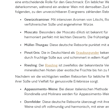
eine entscheidende Rolle für den Geschmack: Ein lieblicher
daherkommen, während ein anderer Wein mit demselben Zucke
folgenden, zu den unverzichtbaren Evergreens zählenden Rebso
Gewürztraminer
: Mit intensiven Aromen von Litschi, R
verführerischer Süße und angenehmer Würze.
Moscato
: Besonders der Moscato d'Asti ist bekannt für
harmoniert perfekt mit leichten Desserts. Die frühzeitig
Müller-Thurgau
: Diese deutsche Rebsorte punktet mit a
Pinot Gris
: Die in Deutschland als
Grauburgunder
bekann
durch fruchtige Süße aus und schimmert in edlem Kupf
Riesling
: Der
Riesling
ist zweifellos der bekannteste Ve
mineralischen Noten über exotische Früchte bis hin zu ho
Nachdem wir die wichtigsten weißen Rebsorten für liebliche
ihrer Süße und Vielfalt für genussvolle Erlebnisse sorgt.
Appassimento-Weine
: Bei dieser italienischen Method
Rondinella und Molinara werden für Appassimento-Wei
Dornfelder
: Diese deutsche Rebsorte überzeugt mit ih
Weine sind oft vollmundig und harmonisch, mit einer an