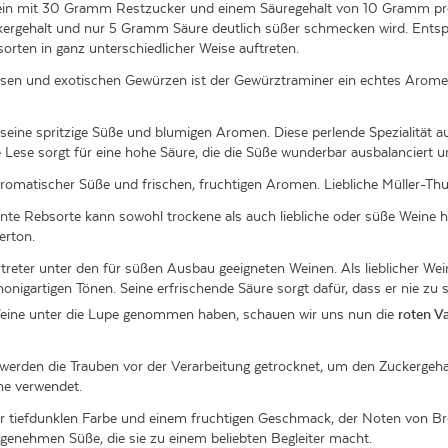
 Wein mit 30 Gramm Restzucker und einem Säuregehalt von 10 Gramm pro 
rgehalt und nur 5 Gramm Säure deutlich süßer schmecken wird. Entspr
rten in ganz unterschiedlicher Weise auftreten.
osen und exotischen Gewürzen ist der Gewürztraminer ein echtes Aromen
 seine spritzige Süße und blumigen Aromen. Diese perlende Spezialität a
e Lese sorgt für eine hohe Säure, die die Süße wunderbar ausbalanciert u
romatischer Süße und frischen, fruchtigen Aromen. Liebliche Müller-Thur
te Rebsorte kann sowohl trockene als auch liebliche oder süße Weine her
erton.
rtreter unter den für süßen Ausbau geeigneten Weinen. Als lieblicher Wei
nigartigen Tönen. Seine erfrischende Säure sorgt dafür, dass er nie zu s
 Weine unter die Lupe genommen haben, schauen wir uns nun die
roten V
e werden die Trauben vor der Verarbeitung getrocknet, um den Zuckergeha
ne verwendet.
rer tiefdunklen Farbe und einem fruchtigen Geschmack, der Noten von B
genehmen Süße, die sie zu einem beliebten Begleiter macht.