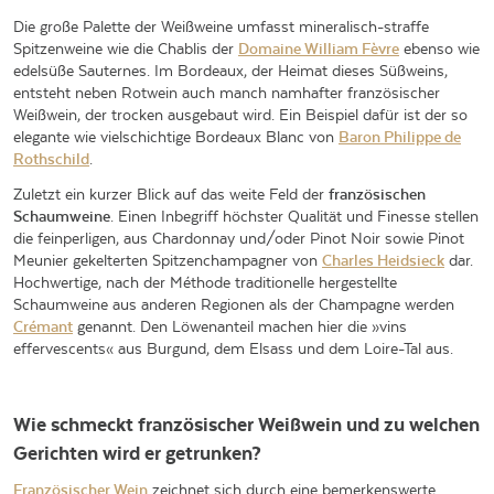
Die große Palette der Weißweine umfasst mineralisch-straffe
Spitzenweine wie die Chablis der
Domaine William Fèvre
ebenso wie
edelsüße Sauternes. Im Bordeaux, der Heimat dieses Süßweins,
entsteht neben Rotwein auch manch namhafter französischer
Weißwein, der trocken ausgebaut wird. Ein Beispiel dafür ist der so
elegante wie vielschichtige Bordeaux Blanc von
Baron Philippe de
Rothschild
.
Zuletzt ein kurzer Blick auf das weite Feld der
französischen
Schaumweine
. Einen Inbegriff höchster Qualität und Finesse stellen
die feinperligen, aus Chardonnay und/oder Pinot Noir sowie Pinot
Meunier gekelterten Spitzenchampagner von
Charles Heidsieck
dar.
Hochwertige, nach der Méthode traditionelle hergestellte
Schaumweine aus anderen Regionen als der Champagne werden
Crémant
genannt. Den Löwenanteil machen hier die »vins
effervescents« aus Burgund, dem Elsass und dem Loire-Tal aus.
Wie schmeckt französischer Weißwein und zu welchen
Gerichten wird er getrunken?
Französischer Wein
zeichnet sich durch eine bemerkenswerte