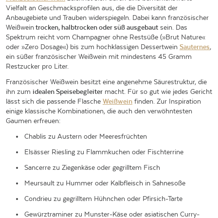
Vielfalt an Geschmacksprofilen aus, die die Diversität der
Anbaugebiete und Trauben widerspiegeln. Dabei kann französischer
Weißwein
trocken, halbtrocken oder süß ausgebaut
sein. Das
Spektrum reicht vom Champagner ohne Restsüße (»Brut Nature«
oder »Zero Dosage«) bis zum hochklassigen Dessertwein
Sauternes
,
ein süßer französischer Weißwein mit mindestens 45 Gramm
Restzucker pro Liter.
Französischer Weißwein besitzt eine angenehme Säurestruktur, die
ihn zum
idealen Speisebegleiter
macht. Für so gut wie jedes Gericht
lässt sich die passende Flasche
Weißwein
finden. Zur Inspiration
einige klassische Kombinationen, die auch den verwöhntesten
Gaumen erfreuen:
Chablis zu Austern oder Meeresfrüchten
Elsässer Riesling zu Flammkuchen oder Fischterrine
Sancerre zu Ziegenkäse oder gegrilltem Fisch
Meursault zu Hummer oder Kalbfleisch in Sahnesoße
Condrieu zu gegrilltem Hühnchen oder Pfirsich-Tarte
Gewürztraminer zu Munster-Käse oder asiatischen Curry-