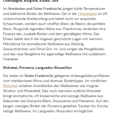
Champagne, Burgund, Elsass, Jura
Im
Nordosten und Osten Frankreichs
prägen kühle Temperaturen
und kalkreiche Böden die Weißweine. Der in der
Champagne
so oft
vorkommende Kreideuntergrund bietet nicht nur exquisiten
Schaumwein, sondern auch straffen Blanc de Blancs die perfekte
Basis. Burgunds legendäre Weine aus Chardonnay verdanken ihre
Finesse den Jurakalk-Böden und dem gemäßigten Klima. Das
Elsass bietet durch die Vogesen geschützte Lagen mit warmem
Mikroklima für aromatische Weißweine aus Riesling,
Gewürztraminer und Pinot Gris. Im Jura sorgen die Mergelböden
und das raue Bergklima für eigenwillige Weißweine mit oxidativem
Charakter.
Rhônetal, Provence, Languedoc-Roussillon
Die weiter im
Süden Frankreichs
gelegenen Anbaugebiete profitieren
vom mediterranen Klima und diversen Bodentypen. Im nördlichen
Rhônetal
verleihen Granitböden den Weißweinen wie Viognier
Struktur und Mineralität. Das noch wärmere südliche Rhônetal
bringt aromatische, oft körperreiche und würzige Weißweine aus
Rebsorten wie Grenache Blanc, Roussanne und Marsanne. Auf den
kargen, steinigen Böden der Provence gedeihen Trauben für frische,
salzige Weißweine. Im Languedoc-Roussillon ermöglichen