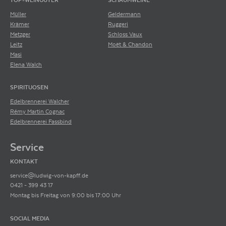
TOP-WEINGÜTER
SCHAUMWEINE
Müller
Geldermann
Krämer
Ruggeri
Metzger
Schloss Vaux
Leitz
Moët & Chandon
Masi
Elena Walch
SPIRITUOSEN
Edelbrennerei Walcher
Rémy Martin Cognac
Edelbrennerei Fassbind
Service
KONTAKT
service@ludwig-von-kapff.de
0421 - 399 43 17
Montag bis Freitag von 9:00 bis 17:00 Uhr
SOCIAL MEDIA