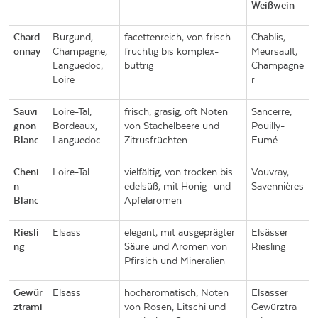
Weißwein
Chard
Burgund,
facettenreich, von frisch-
Chablis,
onnay
Champagne,
fruchtig bis komplex-
Meursault,
Languedoc,
buttrig
Champagne
Loire
r
Sauvi
Loire-Tal,
frisch, grasig, oft Noten
Sancerre,
gnon
Bordeaux,
von Stachelbeere und
Pouilly-
Blanc
Languedoc
Zitrusfrüchten
Fumé
Cheni
Loire-Tal
vielfältig, von trocken bis
Vouvray,
n
edelsüß, mit Honig- und
Savennières
Blanc
Apfelaromen
Riesli
Elsass
elegant, mit ausgeprägter
Elsässer
ng
Säure und Aromen von
Riesling
Pfirsich und Mineralien
Gewür
Elsass
hocharomatisch, Noten
Elsässer
ztrami
von Rosen, Litschi und
Gewürztra