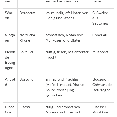
ner
exotischen Gewürzen
miner
Sémill
Bordeaux
vollmundig, oft Noten von
Süßweine
on
Honig und Wachs
aus
Sauternes
Viogn
Nördliche
aromatisch, Noten von
Condrieu
ier
Rhône
Aprikosen und Blüten
Melon
Loire-Tal
duftig, frisch, mit dezenter
Muscadet
de
Frucht
Bourg
ogne
Aligot
Burgund
animierend-fruchtig
Bouzeron,
é
(Apfel, Limette), frische
Crémant de
Säure, meist jung
Bourgogne
getrunken
Pinot
Elsass
füllig und aromatisch,
Elsässer
Gris
Noten von Birne und
Pinot Gris