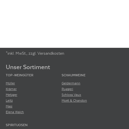
*inkl. MwSt., zzgl. Versandkosten
Footer-Menü
Unser Sortiment
TOP-WEINGÜTER
SCHAUMWEINE
Müller
Geldermann
Krämer
Ruggeri
Metzger
Schloss Vaux
Leitz
Moët & Chandon
Masi
Elena Walch
SPIRITUOSEN