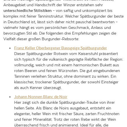
Anbaugebiet und Handschrift der Winzer entstehen sehr
unterschiedliche Stilistiken
– von saftig und unkompliziert bis
komplex mit feiner Tanninstruktur. Welcher Spätburgunder der beste
in Deutschland ist, lässt sich daher nicht pauschal beantworten –
vielmehr hängt es vom persönlichen Geschmack, Anlass und
bevorzugten Stil ab. Die folgenden drei Empfehlungen zeigen die
Vielfalt dieser großen Burgunder-Rebsorte:
Franz Keller Oberbergener Bassgeige Spätburgunder
Dieser Spätburgunder Rotwein vom Kaiserstuhl präsentiert
sich typisch für die vulkanisch geprägte Rebfläche der Region:
vollmundig, weich und mit einem harmonischen Bukett aus
roten Beeren und feinen Würznoten. Die gut eingebundenen
Tanninen verleihen Struktur, ohne dominant zu wirken. Ein
klassischer, trockener Spätburgunder, der sowohl Einsteiger
als auch Kenner überzeugt.
Johann Nonnen Blanc de Noir
Hier zeigt sich die dunkle Spätburgunder-Traube von ihrer
hellen Seite. Als Blanc de Noirs ausgebaut, entsteht ein
eleganter, heller Wein mit frischer Säure, zarten Fruchtnoten
und feiner Mineralität. Trotz der roten Rebe wirkt der Wein
überraschend frisch und animierend. Ideal für alle, die