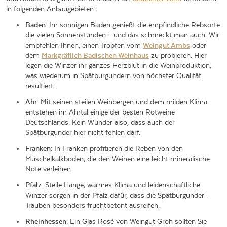
in folgenden Anbaugebieten:
Baden
: Im sonnigen Baden genießt die empfindliche Rebsorte
die vielen Sonnenstunden – und das schmeckt man auch. Wir
empfehlen Ihnen, einen Tropfen vom
Weingut Ambs
oder
dem
Markgräflich Badischen Weinhaus
zu probieren. Hier
legen die Winzer ihr ganzes Herzblut in die Weinproduktion,
was wiederum in Spätburgundern von höchster Qualität
resultiert.
Ahr
: Mit seinen steilen Weinbergen und dem milden Klima
entstehen im Ahrtal einige der besten Rotweine
Deutschlands. Kein Wunder also, dass auch der
Spätburgunder hier nicht fehlen darf.
Franken
: In Franken profitieren die Reben von den
Muschelkalkböden, die den Weinen eine leicht mineralische
Note verleihen.
Pfalz
: Steile Hänge, warmes Klima und leidenschaftliche
Winzer sorgen in der Pfalz dafür, dass die Spätburgunder-
Trauben besonders fruchtbetont ausreifen.
Rheinhessen
: Ein Glas Rosé von Weingut Groh sollten Sie