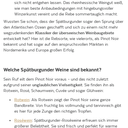
sich nicht entgehen lassen. Das rheinhessische Weingut weiß,
wie man beste Anbaubedingungen mit hingebungsvoller
Winzerkunst vereint und die Rebe sommertauglich macht.
Wussten Sie schon, dass der Spätburgunder sogar den Sprung über
den Atlantischen Ozean geschafft und sich zu einem nicht mehr
wegzudenkenden
Klassiker der überseeischen Weinbaugebiete
entwickelt hat? Hier ist die Rebsorte, wie vielerorts, als Pinot Noir
bekannt und hat sogar auf den anspruchsvollen Märkten in
Nordamerika und Europa großen Erfolg.
Welche Spätburgunder Weine sind bekannt?
Sein Ruf eilt dem Pinot Noir voraus – und das nicht zuletzt
aufgrund seiner
unglaublichen Vielseitigkeit
. Sie finden ihn als
Rotwein, Rosé, Schaumwein, Cuvée und sogar Glühwein:
Rotwein
: Als Rotwein zeigt der Pinot Noir seine ganze
Bandbreite. Von fruchtig bis vollmundig und tanninreich gibt
es hier für jede Zunge den richtigen Tropfen.
Roséwein
: Spätburgunder-Roséweine erfreuen sich immer
größerer Beliebtheit. Sie sind frisch und perfekt für warme