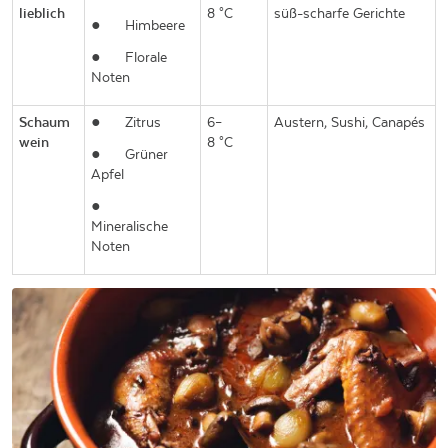
lieblich
8 °C
süß-scharfe Gerichte
●
Himbeere
●
Florale
Noten
Schaum
●
Zitrus
6–
Austern, Sushi, Canapés
wein
8 °C
●
Grüner
Apfel
●
Mineralische
Noten