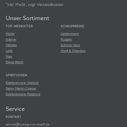
sind. Hoch angesehene Weinbaugebiete sind beispielsweise Baden
*inkl. MwSt., zzgl. Versandkosten
Footer-Menü
(etwa der Kaiserstuhl), die Pfalz oder das Ahrtal. Spitzenweine zeichnen
sich durch eine präzise Frucht, feine Tanninstruktur, Eleganz und ein
Unser Sortiment
vielschichtiges Bukett aus. Sie sind zudem viele Jahre lagerfähig.
TOP-WEINGÜTER
SCHAUMWEINE
Müller
Geldermann
Krämer
Ruggeri
Metzger
Schloss Vaux
Leitz
Moët & Chandon
Masi
Elena Walch
SPIRITUOSEN
Edelbrennerei Walcher
Rémy Martin Cognac
Edelbrennerei Fassbind
Service
KONTAKT
service@ludwig-von-kapff.de