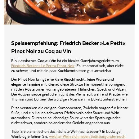
Speiseempfehlung: Friedrich Becker »Le Petit«
Pinot Noir zu Coq au Vin
Ein klassisches
Coq au Vin
ist ein ideales Ganzjahresgericht zum
Friedrich Becker »Le Petit« Pinot Noir
. Es ist aromatisch, aber nicht
zu schwer, und mit ein paar Kochkenntnissen gut umsetzbar.
Der Pinot Noir bringt eine
klare Kirschfrucht, feine Würze und
elegante Tannine
mit. Genau diese Struktur harmoniert hervorragend
mit den Röstaromen von angebratenem Hähnchen, Speck und Pilzen.
Die Rotweinsauce greift die Frucht des Weins auf, während Kräuter wie
Thymian und Lorbeer die würzigen Nuancen im Bukett unterstreichen.
Pilze verstärken die erdigen Komponenten, Zwiebeln sorgen für leichte
Süße, und ein Hauch schwarzer Pfeffer verbindet Sauce und Wein
aromatisch. Durch seine lebendige Säure wirkt der Spätburgunder
nicht schwer, sondern balanciert das Gericht angenehm aus.
Tipp:
Sie planen schon das nächste Weihnachtsessen? In Ludwigs
Weinblog erfahren Sie,
welcher Wein sich neben Spätburgunder noch