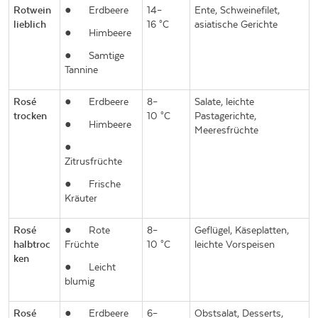
Rotwein
●
Erdbeere
14–
Ente, Schweinefilet,
lieblich
16 °C
asiatische Gerichte
●
Himbeere
●
Samtige
Tannine
Rosé
●
Erdbeere
8–
Salate, leichte
trocken
10 °C
Pastagerichte,
●
Himbeere
Meeresfrüchte
●
Zitrusfrüchte
●
Frische
Kräuter
Rosé
●
Rote
8–
Geflügel, Käseplatten,
halbtroc
Früchte
10 °C
leichte Vorspeisen
ken
●
Leicht
blumig
Rosé
●
Erdbeere
6–
Obstsalat, Desserts,