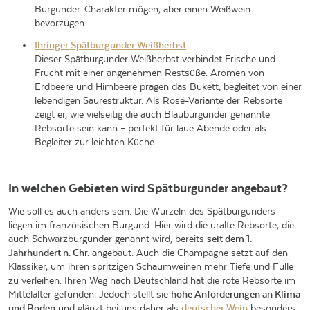
Burgunder-Charakter mögen, aber einen Weißwein
bevorzugen.
Ihringer Spätburgunder Weißherbst
Dieser Spätburgunder Weißherbst verbindet Frische und
Frucht mit einer angenehmen Restsüße. Aromen von
Erdbeere und Himbeere prägen das Bukett, begleitet von einer
lebendigen Säurestruktur. Als Rosé-Variante der Rebsorte
zeigt er, wie vielseitig die auch Blauburgunder genannte
Rebsorte sein kann – perfekt für laue Abende oder als
Begleiter zur leichten Küche.
In welchen Gebieten wird Spätburgunder angebaut?
Wie soll es auch anders sein: Die Wurzeln des Spätburgunders
liegen im französischen Burgund. Hier wird die uralte Rebsorte, die
auch Schwarzburgunder genannt wird, bereits
seit dem 1.
Jahrhundert n. Chr.
angebaut. Auch die Champagne setzt auf den
Klassiker, um ihren spritzigen Schaumweinen mehr Tiefe und Fülle
zu verleihen. Ihren Weg nach Deutschland hat die rote Rebsorte im
Mittelalter gefunden. Jedoch stellt sie
hohe Anforderungen an Klima
und Boden
und glänzt bei uns daher als
deutscher Wein
besonders