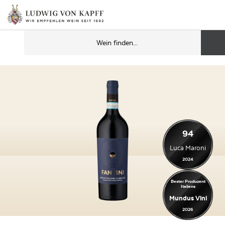
94
Luca Maroni
2024
Bester Produzent
Italiens
Mundus Vini
2026