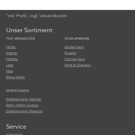
*inkl. MwSt., zzgl. Versandkosten
Footer-Menü
Unser Sortiment
TOP-WEINGÜTER
SCHAUMWEINE
Müller
Geldermann
Krämer
Ruggeri
Metzger
Schloss Vaux
Leitz
Moët & Chandon
Masi
Elena Walch
SPIRITUOSEN
Edelbrennerei Walcher
Rémy Martin Cognac
Edelbrennerei Fassbind
Service