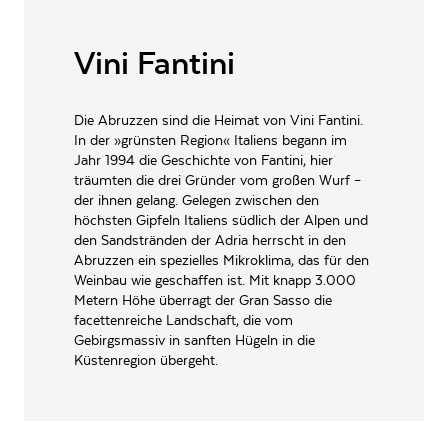
LAGERFÄHIGKEIT
Bis zu 3 Jahre
ALLERGENE / INHALTSSTOFFE
Vini Fantini
Sulfite
PRODUKTTYP
Rotwein, vegan
Die Abruzzen sind die Heimat von Vini Fantini.
INHALT (LITER)
0.75
l
In der »grünsten Region« Italiens begann im
FANTINI GROUP VINI SRL,
Jahr 1994 die Geschichte von Fantini, hier
PRODUZENT / ABFÜLLER / HERSTELLER
Via Dommarco 23, 66026
träumten die drei Gründer vom großen Wurf –
Ortona
der ihnen gelang. Gelegen zwischen den
höchsten Gipfeln Italiens südlich der Alpen und
WEINTYPGESCHMACK
Trocken
den Sandstränden der Adria herrscht in den
Abruzzen ein spezielles Mikroklima, das für den
EAN
8019873000019
Weinbau wie geschaffen ist. Mit knapp 3.000
ARTIKELNUMMER
860616
Metern Höhe überragt der Gran Sasso die
facettenreiche Landschaft, die vom
Gebirgsmassiv in sanften Hügeln in die
Küstenregion übergeht.