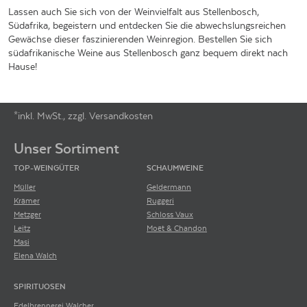
Lassen auch Sie sich von der Weinvielfalt aus Stellenbosch,
Südafrika, begeistern und entdecken Sie die abwechslungsreichen
Gewächse dieser faszinierenden Weinregion. Bestellen Sie sich
südafrikanische Weine aus Stellenbosch ganz bequem direkt nach
Hause!
*inkl. MwSt., zzgl. Versandkosten
Footer-Menü
Unser Sortiment
TOP-WEINGÜTER
SCHAUMWEINE
Müller
Geldermann
Krämer
Ruggeri
Metzger
Schloss Vaux
Leitz
Moët & Chandon
Masi
Elena Walch
SPIRITUOSEN
Edelbrennerei Walcher