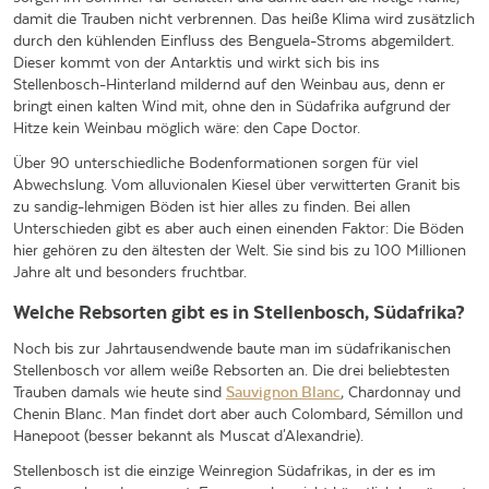
damit die Trauben nicht verbrennen. Das heiße Klima wird zusätzlich
durch den kühlenden Einfluss des Benguela-Stroms abgemildert.
Dieser kommt von der Antarktis und wirkt sich bis ins
Stellenbosch-Hinterland mildernd auf den Weinbau aus, denn er
bringt einen kalten Wind mit, ohne den in Südafrika aufgrund der
Hitze kein Weinbau möglich wäre: den Cape Doctor.
Über 90 unterschiedliche Bodenformationen sorgen für viel
Abwechslung. Vom alluvionalen Kiesel über verwitterten Granit bis
zu sandig-lehmigen Böden ist hier alles zu finden. Bei allen
Unterschieden gibt es aber auch einen einenden Faktor: Die Böden
hier gehören zu den ältesten der Welt. Sie sind bis zu 100 Millionen
Jahre alt und besonders fruchtbar.
Welche Rebsorten gibt es in Stellenbosch, Südafrika?
Noch bis zur Jahrtausendwende baute man im südafrikanischen
Stellenbosch vor allem weiße Rebsorten an. Die drei beliebtesten
Trauben damals wie heute sind
Sauvignon Blanc
, Chardonnay und
Chenin Blanc. Man findet dort aber auch Colombard, Sémillon und
Hanepoot (besser bekannt als Muscat d'Alexandrie).
Stellenbosch ist die einzige Weinregion Südafrikas, in der es im