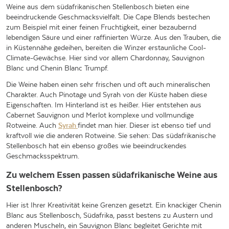
Weine aus dem südafrikanischen Stellenbosch bieten eine
beeindruckende Geschmacksvielfalt. Die Cape Blends bestechen
zum Beispiel mit einer feinen Fruchtigkeit, einer bezaubernd
lebendigen Säure und einer raffinierten Würze. Aus den Trauben, die
in Küstennähe gedeihen, bereiten die Winzer erstaunliche Cool-
Climate-Gewächse. Hier sind vor allem Chardonnay, Sauvignon
Blanc und Chenin Blanc Trumpf.
Die Weine haben einen sehr frischen und oft auch mineralischen
Charakter. Auch Pinotage und Syrah von der Küste haben diese
Eigenschaften. Im Hinterland ist es heißer. Hier entstehen aus
Cabernet Sauvignon und Merlot komplexe und vollmundige
Rotweine. Auch
Syrah
findet man hier. Dieser ist ebenso tief und
kraftvoll wie die anderen Rotweine. Sie sehen: Das südafrikanische
Stellenbosch hat ein ebenso großes wie beeindruckendes
Geschmacksspektrum.
Zu welchem Essen passen südafrikanische Weine aus
Stellenbosch?
Hier ist Ihrer Kreativität keine Grenzen gesetzt. Ein knackiger Chenin
Blanc aus Stellenbosch, Südafrika, passt bestens zu Austern und
anderen Muscheln, ein Sauvignon Blanc begleitet Gerichte mit