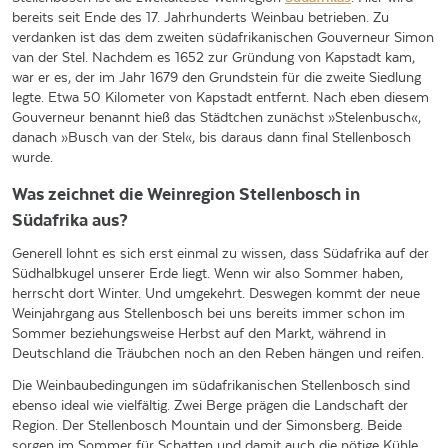
bereits seit Ende des 17. Jahrhunderts Weinbau betrieben. Zu
verdanken ist das dem zweiten südafrikanischen Gouverneur Simon
van der Stel. Nachdem es 1652 zur Gründung von Kapstadt kam,
war er es, der im Jahr 1679 den Grundstein für die zweite Siedlung
legte. Etwa 50 Kilometer von Kapstadt entfernt. Nach eben diesem
Gouverneur benannt hieß das Städtchen zunächst »Stelenbusch«,
danach »Busch van der Stel«, bis daraus dann final Stellenbosch
wurde.
Was zeichnet die Weinregion Stellenbosch in
Südafrika aus?
Generell lohnt es sich erst einmal zu wissen, dass Südafrika auf der
Südhalbkugel unserer Erde liegt. Wenn wir also Sommer haben,
herrscht dort Winter. Und umgekehrt. Deswegen kommt der neue
Weinjahrgang aus Stellenbosch bei uns bereits immer schon im
Sommer beziehungsweise Herbst auf den Markt, während in
Deutschland die Träubchen noch an den Reben hängen und reifen.
Die Weinbaubedingungen im südafrikanischen Stellenbosch sind
ebenso ideal wie vielfältig. Zwei Berge prägen die Landschaft der
Region. Der Stellenbosch Mountain und der Simonsberg. Beide
sorgen im Sommer für Schatten und damit auch die nötige Kühle,