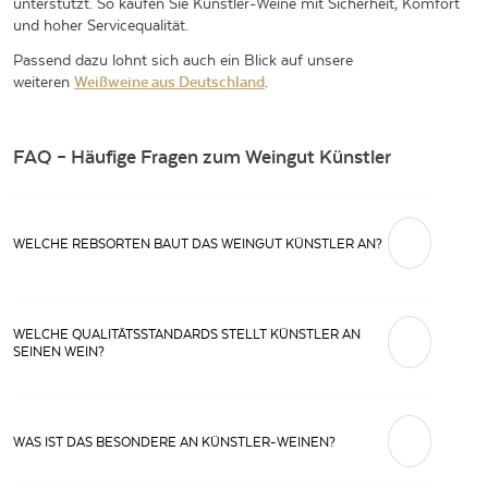
unterstützt. So kaufen Sie Künstler-Weine mit Sicherheit, Komfort
und hoher Servicequalität.
Passend dazu lohnt sich auch ein Blick auf unsere
weiteren
Weißweine aus Deutschland
.
FAQ – Häufige Fragen zum Weingut Künstler
WELCHE REBSORTEN BAUT DAS WEINGUT KÜNSTLER AN?
Das Weingut Künstler baut überwiegend Riesling und Spätburgunder
an. Aber auch andere Rebsorten wie Chardonnay, Weißburgunder oder
WELCHE QUALITÄTSSTANDARDS STELLT KÜNSTLER AN
Alvarinho gehören zum Sortiment.
SEINEN WEIN?
Als Prädikatsweingut des VDP setzt Künstler auf selektive Handlese,
niedrige Erträge und präzise Kellerarbeit, um Weine mit klarer regionaler
Identität und in hoher Qualität zu erzeugen.
WAS IST DAS BESONDERE AN KÜNSTLER-WEINEN?