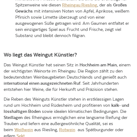
Spitzenweine wie diesen
Rheingau Riesling
, der als
Großes
Gewächs
mit intensiven Noten von Apfel, Aprikose, weißem
Pfirsich sowie Limette überzeugt und von einer
ausgewogenen Süße getragen wird. Am Gaumen entfaltet er
sein einzigartiges Spiel aus Frucht und Frische, zeigt viel
Substanz und bleibt dennoch filigran.
Wo liegt das Weingut Künstler?
Das Weingut Künstler hat seinen Sitz in
Hochheim am Main
, einem
der wichtigsten Weinorte im Rheingau. Die Region zählt zu den
bedeutendsten Weinbaugebieten Deutschlands und genießt auch
international einen ausgezeichneten Ruf
. Seit Jahrhunderten
entstehen hier Weine, die für Herkunft und Präzision stehen.
Die Reben des Weinguts Künstler stehen in erstklassigen Lagen
rund um Hochheim und Rüdesheim und profitieren von
kalk- und
lösshaltigen Böden
sowie idealen klimatischen Bedingungen. Die
Steillagen
des Rheingaus ermöglichen eine langsame Reifung der
Trauben und liefern eine außergewöhnliche Qualität, sei es
beim
Weißwein
aus Riesling,
Rotwein
aus Spätburgunder oder
edlem
Sekt
.