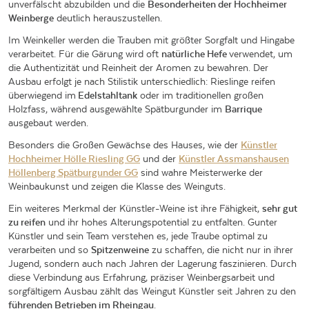
unverfälscht abzubilden und die
Besonderheiten der Hochheimer
Weinberge
deutlich herauszustellen.
Im Weinkeller werden die Trauben mit größter Sorgfalt und Hingabe
verarbeitet. Für die Gärung wird oft
natürliche Hefe
verwendet, um
die Authentizität und Reinheit der Aromen zu bewahren. Der
Ausbau erfolgt je nach Stilistik unterschiedlich: Rieslinge reifen
überwiegend im
Edelstahltank
oder im traditionellen großen
Holzfass, während ausgewählte Spätburgunder im
Barrique
ausgebaut werden.
Besonders die Großen Gewächse des Hauses, wie der
Künstler
Hochheimer Hölle Riesling GG
und der
Künstler Assmanshausen
Höllenberg Spätburgunder GG
sind wahre Meisterwerke der
Weinbaukunst und zeigen die Klasse des Weinguts.
Ein weiteres Merkmal der Künstler-Weine ist ihre Fähigkeit,
sehr gut
zu reifen
und ihr hohes Alterungspotential zu entfalten. Gunter
Künstler und sein Team verstehen es, jede Traube optimal zu
verarbeiten und so
Spitzenweine
zu schaffen, die nicht nur in ihrer
Jugend, sondern auch nach Jahren der Lagerung faszinieren. Durch
diese Verbindung aus Erfahrung, präziser Weinbergsarbeit und
sorgfältigem Ausbau zählt das Weingut Künstler seit Jahren zu den
führenden Betrieben im Rheingau
.