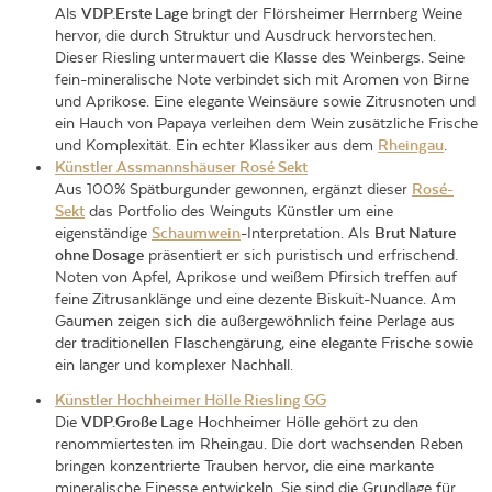
Als
VDP.Erste Lage
bringt der Flörsheimer Herrnberg Weine
hervor, die durch Struktur und Ausdruck hervorstechen.
Dieser Riesling untermauert die Klasse des Weinbergs. Seine
fein-mineralische Note verbindet sich mit Aromen von Birne
und Aprikose. Eine elegante Weinsäure sowie Zitrusnoten und
ein Hauch von Papaya verleihen dem Wein zusätzliche Frische
und Komplexität. Ein echter Klassiker aus dem
Rheingau
.
Künstler Assmannshäuser Rosé Sekt
Aus 100% Spätburgunder gewonnen, ergänzt dieser
Rosé-
Sekt
das Portfolio des Weinguts Künstler um eine
eigenständige
Schaumwein
-Interpretation. Als
Brut Nature
ohne Dosage
präsentiert er sich puristisch und erfrischend.
Noten von Apfel, Aprikose und weißem Pfirsich treffen auf
feine Zitrusanklänge und eine dezente Biskuit-Nuance. Am
Gaumen zeigen sich die außergewöhnlich feine Perlage aus
der traditionellen Flaschengärung, eine elegante Frische sowie
ein langer und komplexer Nachhall.
Künstler Hochheimer Hölle Riesling GG
Die
VDP.Große Lage
Hochheimer Hölle gehört zu den
renommiertesten im Rheingau. Die dort wachsenden Reben
bringen konzentrierte Trauben hervor, die eine markante
mineralische Finesse entwickeln. Sie sind die Grundlage für