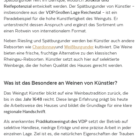
Spätburgunder reift im Barrique, wodurch
Struktur und
Reifepotenzial
entwickelt werden. Der Spätburgunder von Künstler –
insbesondere aus der
VDP.Großen Lage Reichestal
– ist ein
Paradebeispiel für die hohe Kunstfertigkeit des Weinguts. Er
unterstreicht dessen Anspruch und ergänzt das Sortiment um
einen Rotwein von internationalem Format.
Neben Riesling und Spätburgunder werden bei Künstler auch andere
Rebsorten wie
Chardonnay
und
Weißburgunder
kultiviert. Die Weine
bieten eine frische, fruchtige Alternative zu den klassischen
Rheingau-Rebsorten. Künstler setzt auch hier auf selektierte
Weinberge, die der hohen Qualität des Hauses gerecht werden.
Was ist das Besondere an Weinen von Künstler?
Das Weingut Künstler blickt auf eine Weinbautradition zurück, die
bis in das
Jahr 1648
reicht. Diese lange Erfahrung prägt bis heute
die Arbeitsweise des Hauses und bildet die Grundlage für eine klare
regionale Handschrift
.
Als anerkanntes
Prädikatsweingut des VDP
setzt der Betrieb auf
selektive Handlese, niedrige Erträge und eine präzise Arbeit in jeder
einzelnen Lage. Ziel ist es, die natürlichen Eigenschaften der Trauben