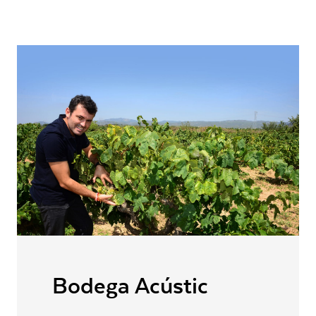
Der britische Master of Wine schreibt für viele Weinpublikationen, hat zu
Kräuterwürze sowie mineralische Anklänge. Albert Jané lässt seinen
einer Reihe von Büchern beigetragen und ist Juror zahlreicher
Weißwein vier Monate in neuen französischen Barriques reifen. Das
GESCHMACK
Trocken
Weinwettbewerbe und Blindverkostungen.
Mundgefühl ist dadurch angenehm cremig und gut strukturiert. Die milde
Säure setzt elegante Akzente. Und so bietet der Acústic Blanc bis in den
LAND
Spanien
langen Abgang hinein ein großes Trinkvergnügen, das in bester Erinnerung
bleibt.
REGION
Montsant
Bemerkenswert ist auch das Alterungspotenzial dieses Weißweins. Mit
zunehmender Reife wird der Geschmack immer voller und harmonischer.
Garnacha, Macabeau,
Probieren Sie selbst!
REBSORTEN AUFLISTUNG
Pansal
TRINKTEMPERATUR
8-10
°C
Fisch, Huhn, Meeresfrüchte,
PASSEND ZU
Pasta, Pizza, Schwein,
Vegetarisch
ALKOHOLGEHALT
15.0
% vol
RESTZUCKER
0.9
g/l
GESAMTSÄURE
5.5
g/l
Bodega Acústic
VERSCHLUSSART
Naturkorken
LAGERFÄHIGKEIT
bis zu 4 Jahre