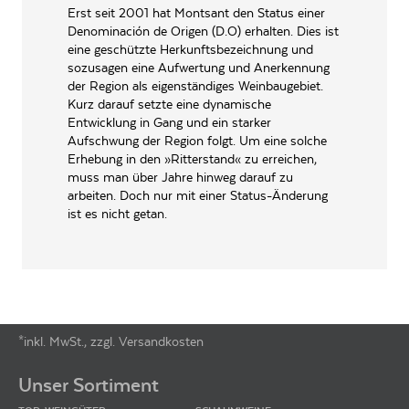
Erst seit 2001 hat Montsant den Status einer
ALLERGENE / INHALTSSTOFFE
Sulfite
Denominación de Origen (D.O) erhalten. Dies ist
eine geschützte Herkunftsbezeichnung und
BIO KONTROLLNUMMER
ES-ECO-002
sozusagen eine Aufwertung und Anerkennung
der Region als eigenständiges Weinbaugebiet.
PRODUKTTYP
Bio, Weißwein
Kurz darauf setzte eine dynamische
INHALT (LITER)
0.75
l
Entwicklung in Gang und ein starker
Aufschwung der Region folgt. Um eine solche
Acustic Celler, Progres s/n,
PRODUZENT / ABFÜLLER / HERSTELLER
Erhebung in den »Ritterstand« zu erreichen,
E-43775 Marca (Tarragona)
muss man über Jahre hinweg darauf zu
arbeiten. Doch nur mit einer Status-Änderung
WEINTYPGESCHMACK
Trocken
ist es nicht getan.
EAN
8437008073200
ARTIKELNUMMER
860454
*inkl. MwSt., zzgl. Versandkosten
Footer-Menü
Unser Sortiment