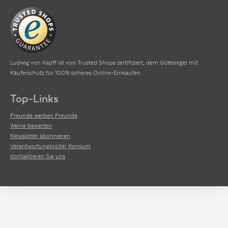
Ludwig von Kapff ist von Trusted Shops zertifiziert, dem Gütesiegel mit
Käuferschutz für 100% sicheres Online-Einkaufen.
Top-Links
Freunde werben Freunde
Weine bewerten
Newsletter abonnieren
Verantwortungsvoller Konsum
Kontaktieren Sie uns