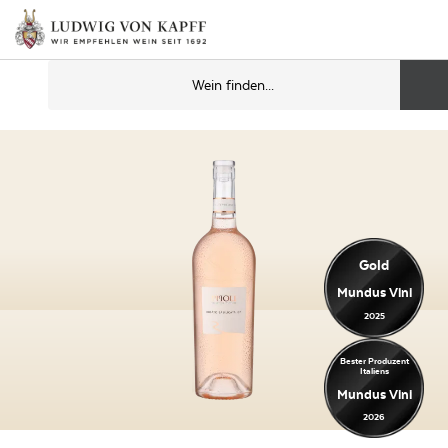
Gold
Mundus Vini
2025
Bester Produzent
Italiens
Mundus Vini
2026