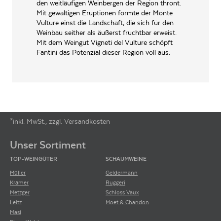
ORTONA Italien
den weitläufigen Weinbergen der Region thront.
Mit gewaltigen Eruptionen formte der Monte
WEINTYPGESCHMACK
Trocken
Vulture einst die Landschaft, die sich für den
Weinbau seither als äußerst fruchtbar erweist.
EAN
8019873924216
Mit dem Weingut Vigneti del Vulture schöpft
Fantini das Potenzial dieser Region voll aus.
ARTIKELNUMMER
860561
*inkl. MwSt., zzgl. Versandkosten
Footer-Menü
Unser Sortiment
TOP-WEINGÜTER
SCHAUMWEINE
Müller
Geldermann
Krämer
Ruggeri
Metzger
Schloss Vaux
Leitz
Moët & Chandon
Masi