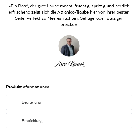
»Ein Rosé, der gute Laune macht: fruchtig, spritzig und herrlich
erfrischend zeigt sich die Aglianico-Traube hier von ihrer besten
Seite. Perfekt zu Meeresfrüchten, Geflügel oder würzigen
Snacks.«
Lars Kaniok
Produktinformationen
Beurteilung
Zarter Rosaton. In der Nase fruchtig mit Noten von Himbeere,
Walderdbeeren, Kirsche und Granatapfel. Im Mund mit frischer Weinsäure
Empfehlung
und hauchfeinem Tannin. Elegant und harmonisch im Abgang.
Passt zu Vorspeisen und Meeresfrüchten, rohem Fisch und ersten Gängen
auf Gemüsebasis.