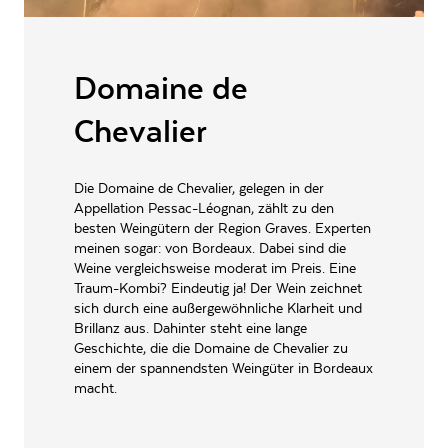
2021
INHALT (LITER)
0.75
l
94+
Punkte
von
Antonio Galloni
2021
Domaine de Chevalier, 102
Domaine de
»The 2021 Domaine de Chevalier comes across as quite shy and reticent in
PRODUZENT / ABFÜLLER / HERSTELLER
Chem. de Mignoy, 33850
this vintage. The aromatics are beguiling, but on the palate, the wine feels a
Léognan, Frankreich
bit strict and clamped down. Crushed flowers, sweet red-toned fruit, spice,
Chevalier
mint and blood orange emerge, but only with great reluctance. It will be
WEINTYPGESCHMACK
Trocken
interesting to see how the 2021 develops over time. Tasted twice.«
ARTIKELNUMMER
154026
Die Domaine de Chevalier, gelegen in der
Antonio Galloni
Appellation Pessac-Léognan, zählt zu den
Antonio Galloni ist ein amerikanischer Weinkritiker und Gründer und CEO
besten Weingütern der Region Graves. Experten
von Vinous, einer der einflussreichsten Weinpublikationen der Welt, für die
er auch der Hauptkritiker für die Weine von Bordeaux, Kalifornien, Italien und
meinen sogar: von Bordeaux. Dabei sind die
Champagne ist.
Weine vergleichsweise moderat im Preis. Eine
Traum-Kombi? Eindeutig ja! Der Wein zeichnet
sich durch eine außergewöhnliche Klarheit und
Brillanz aus. Dahinter steht eine lange
Geschichte, die die Domaine de Chevalier zu
93
einem der spannendsten Weingüter in Bordeaux
macht.
Neal Martin
2021