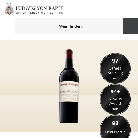
97
James
Suckling
2021
94+
Vinous
Award
2021
93
Neal Martin