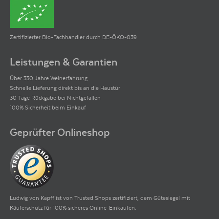
18,5
Punkte
von
Weinwisser
2021
»63 % Cabernet Sauvignon, 30 % Merlot, 5 % Petit Verdot, 2 % Cabernet
Franc, 30 hl/ha. Betörendes Bouquet, edle Cassiswürze, Nougatpralinen,
Zertifizierter Bio-Fachhändler durch DE-ÖKO-039
getrocknete Rosenblätter und schwarzer tasmanischer Bergpfeffer. Am
komplexen Gaumen mit seidiger Textur, unglaublich dicht, balancierte
Rasse mit engmaschigem Tanninkorsett und muskulösem Körper. Im
Leistungen & Garantien
konzentrierten Finale schwarzbeerige Konturen, dunkles Graphit und fein
spröde Adstringenz.«
Über 330 Jahre Weinerfahrung
Schnelle Lieferung direkt bis an die Haustür
Weinwisser
30 Tage Rückgabe bei Nichtgefallen
Das führende deutsche Wein- und Verkostungsmagazin ist bekannt für
100% Sicherheit beim Einkauf
seine unabhängigen und kompetenten Weinkritiken und das schon mehr als
25 Jahre.
Geprüfter Onlineshop
Ludwig von Kapff ist von Trusted Shops zertifiziert, dem Gütesiegel mit
Käuferschutz für 100% sicheres Online-Einkaufen.