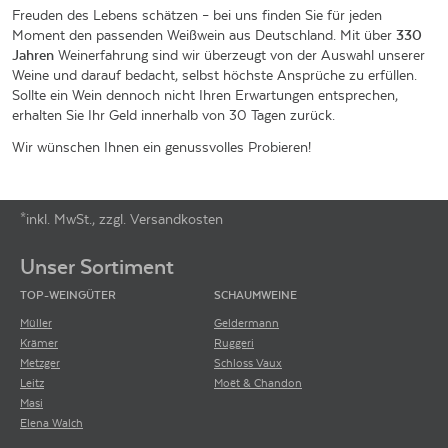
Freuden des Lebens schätzen – bei uns finden Sie für jeden
Moment den passenden Weißwein aus Deutschland. Mit über
330
Jahren
Weinerfahrung sind wir überzeugt von der Auswahl unserer
Weine und darauf bedacht, selbst höchste Ansprüche zu erfüllen.
Sollte ein Wein dennoch nicht Ihren Erwartungen entsprechen,
erhalten Sie Ihr Geld innerhalb von 30 Tagen zurück.
Wir wünschen Ihnen ein genussvolles Probieren!
*inkl. MwSt., zzgl. Versandkosten
Footer-Menü
Unser Sortiment
TOP-WEINGÜTER
SCHAUMWEINE
Müller
Geldermann
Krämer
Ruggeri
Metzger
Schloss Vaux
Leitz
Moët & Chandon
Masi
Elena Walch