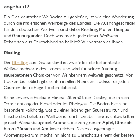
angebaut?
Ein Glas deutschen Weißweins zu genießen, ist wie eine Wanderung
durch die malerischen Weinberge des Landes. Die Aushängeschilder
für den deutschen Weißwein sind dabei
Riesling, Müller-Thurgau
und Grauburgunder
. Doch was macht jede dieser Weißwein-
Rebsorten aus Deutschland so beliebt? Wir verraten es Ihnen.
Riesling
Der
Riesling
aus Deutschland ist zweifellos die bekannteste
Weißweinrebsorte des Landes und wird für seinen
fruchtig-
säurebetonten
Charakter von Weinkennern weltweit geschätzt. Von
trocken bis lieblich gibt es ihn in allen Nuancen, sodass für jeden
Gaumen der richtige Tropfen dabei ist.
Seine unverwechselbare Mineralität erhält der Riesling durch sein
Terroir entlang der Mosel oder im Rheingau. Die Böden hier sind
besonders kalkhaltig, was zu einer lebendigen Säurestruktur und
Frische des beliebten Weißweins führt. Darüber hinaus entwickelt er
je nach Weinanbaugebiet Aromen, die von
grünem Apfel, Birne bis
hin zu Pfirsich und Aprikose
reichen. Dieses ausgeprägte
Aromenspektrum macht ihn nicht zu Unrecht zu einem der besten