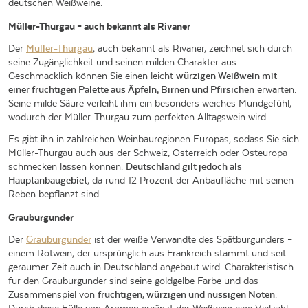
deutschen Weißweine.
Müller-Thurgau – auch bekannt als Rivaner
Der
Müller-Thurgau
, auch bekannt als Rivaner, zeichnet sich durch
seine Zugänglichkeit und seinen milden Charakter aus.
Geschmacklich können Sie einen leicht
würzigen Weißwein mit
einer fruchtigen Palette aus Äpfeln, Birnen und Pfirsichen
erwarten.
Seine milde Säure verleiht ihm ein besonders weiches Mundgefühl,
wodurch der Müller-Thurgau zum perfekten Alltagswein wird.
Es gibt ihn in zahlreichen Weinbauregionen Europas, sodass Sie sich
Müller-Thurgau auch aus der Schweiz, Österreich oder Osteuropa
schmecken lassen können.
Deutschland gilt jedoch als
Hauptanbaugebiet
, da rund 12 Prozent der Anbaufläche mit seinen
Reben bepflanzt sind.
Grauburgunder
Der
Grauburgunder
ist der weiße Verwandte des Spätburgunders –
einem Rotwein, der ursprünglich aus Frankreich stammt und seit
geraumer Zeit auch in Deutschland angebaut wird. Charakteristisch
für den Grauburgunder sind seine goldgelbe Farbe und das
Zusammenspiel von
fruchtigen, würzigen und nussigen Noten
.