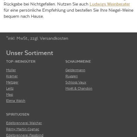
Rückgabe bei Nichtgefallen. Nutzen Sie auch
Ludwigs Weinberater
für eine persönliche Empfehlung und bestellen Sie Ihre Niegel-Weine
bequem nach Hause.
*inkl. MwSt., zzgl. Versandkosten
Footer-Menü
Unser Sortiment
TOP-WEINGÜTER
SCHAUMWEINE
Müller
Geldermann
Krämer
Ruggeri
Metzger
Schloss Vaux
Leitz
Moët & Chandon
Masi
Elena Walch
SPIRITUOSEN
Edelbrennerei Walcher
Rémy Martin Cognac
Edelbrennerei Fassbind