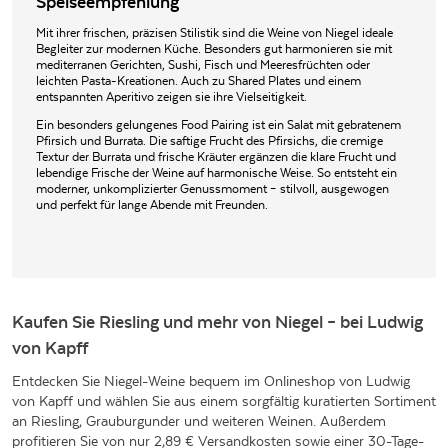
Speiseempfehlung
Mit ihrer frischen, präzisen Stilistik sind die Weine von Niegel ideale
Begleiter zur modernen Küche. Besonders gut harmonieren sie mit
mediterranen Gerichten, Sushi, Fisch und Meeresfrüchten oder
leichten Pasta-Kreationen. Auch zu Shared Plates und einem
entspannten Aperitivo zeigen sie ihre Vielseitigkeit.
Ein besonders gelungenes Food Pairing ist ein Salat mit gebratenem
Pfirsich und Burrata. Die saftige Frucht des Pfirsichs, die cremige
Textur der Burrata und frische Kräuter ergänzen die klare Frucht und
lebendige Frische der Weine auf harmonische Weise. So entsteht ein
moderner, unkomplizierter Genussmoment – stilvoll, ausgewogen
und perfekt für lange Abende mit Freunden.
Kaufen Sie Riesling und mehr von Niegel – bei Ludwig
von Kapff
Entdecken Sie Niegel-Weine bequem im Onlineshop von Ludwig
von Kapff und wählen Sie aus einem sorgfältig kuratierten Sortiment
an Riesling, Grauburgunder und weiteren Weinen. Außerdem
profitieren Sie von nur 2,89 € Versandkosten sowie einer 30-Tage-