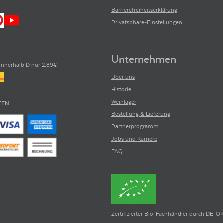
Barrierefreiheitserklärung
Privatsphäre-Einstellungen
Unternehmen
innerhalb D nur 2,89€
Über uns
Historie
Weinlager
TEN
Bestellung & Lieferung
Partnerprogramm
Jobs und Karriere
FAQ
Zertifizierter Bio-Fachhändler durch DE-