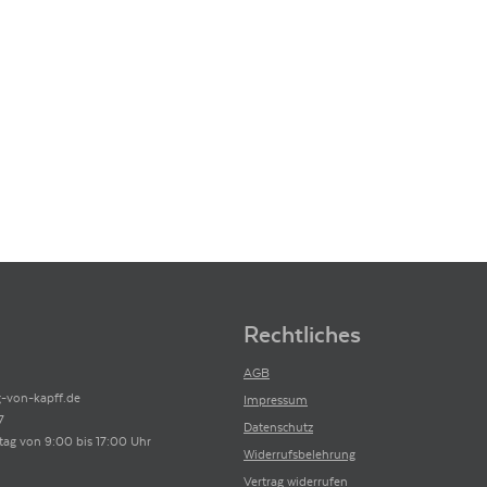
Rechtliches
AGB
-von-kapff.de
Impressum
7
Datenschutz
tag von 9:00 bis 17:00 Uhr
Widerrufsbelehrung
Vertrag widerrufen