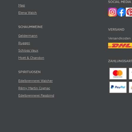
SOCIAL MEDIA
Masi
Elena Walch
SCHAUMWEINE
VERSAND
Geldermann
Versandkosten 
Ruggeri
Schloss Vaux
Moët & Chandon
ZAHLUNGSAR
SPIRITUOSEN
Edelbrennerei Walcher
Rémy Martin Cognac
Edelbrennerei Fassbind