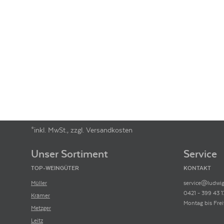
*inkl. MwSt., zzgl. Versandkosten
Footer-Menü
Unser Sortiment
Service
TOP-WEINGÜTER
KONTAKT
Müller
service@ludwig
0421 - 399 43 1
Krämer
Montag bis Frei
Metzger
Leitz