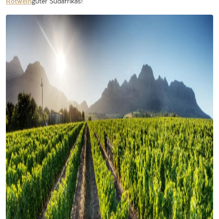
Rotwein
güter Südafrikas!