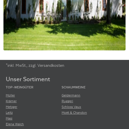
*inkl. MwSt., zzgl. Versandkosten
Footer-Menü
Unser Sortiment
TOP-WEINGÜTER
SCHAUMWEINE
Müller
Geldermann
Krämer
Ruggeri
Metzger
Schloss Vaux
Leitz
Moët & Chandon
Masi
Elena Walch