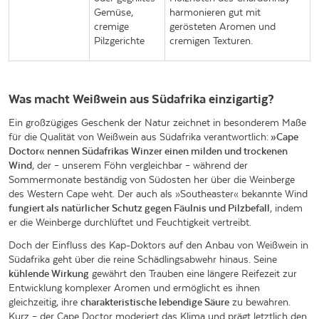
Gemüse,
harmonieren gut mit
cremige
gerösteten Aromen und
Pilzgerichte
cremigen Texturen.
Was macht Weißwein aus Südafrika einzigartig?
Ein großzügiges Geschenk der Natur zeichnet in besonderem Maße
für die Qualität von Weißwein aus Südafrika verantwortlich:
»Cape
Doctor« nennen Südafrikas Winzer einen milden und trockenen
Wind
, der – unserem Föhn vergleichbar – während der
Sommermonate beständig von Südosten her über die Weinberge
des Western Cape weht. Der auch als »Southeaster« bekannte Wind
fungiert als natürlicher Schutz gegen Fäulnis und Pilzbefall
, indem
er die Weinberge durchlüftet und Feuchtigkeit vertreibt.
Doch der Einfluss des Kap-Doktors auf den Anbau von Weißwein in
Südafrika geht über die reine Schädlingsabwehr hinaus. Seine
kühlende Wirkung
gewährt den Trauben eine längere Reifezeit zur
Entwicklung komplexer Aromen und ermöglicht es ihnen
gleichzeitig, ihre
charakteristische lebendige Säure
zu bewahren.
Kurz – der Cape Doctor moderiert das Klima und prägt letztlich den