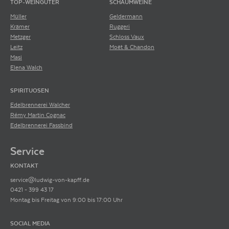
TOP-WEINGÜTER
SCHAUMWEINE
Müller
Geldermann
Krämer
Ruggeri
Metzger
Schloss Vaux
Leitz
Moët & Chandon
Masi
Elena Walch
SPIRITUOSEN
Edelbrennerei Walcher
Rémy Martin Cognac
Edelbrennerei Fassbind
Service
KONTAKT
service@ludwig-von-kapff.de
0421 - 399 43 17
Montag bis Freitag von 9:00 bis 17:00 Uhr
SOCIAL MEDIA