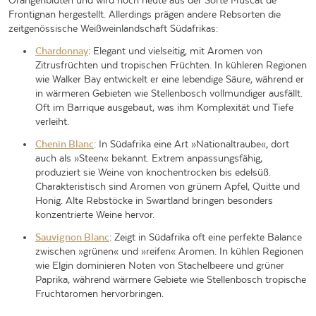
Orangenblüten und wird noch heute aus der Sorte Muscat de
Frontignan hergestellt. Allerdings prägen andere Rebsorten die
zeitgenössische Weißweinlandschaft Südafrikas:
Chardonnay
: Elegant und vielseitig, mit Aromen von
Zitrusfrüchten und tropischen Früchten. In kühleren Regionen
wie Walker Bay entwickelt er eine lebendige Säure, während er
in wärmeren Gebieten wie Stellenbosch vollmundiger ausfällt.
Oft im Barrique ausgebaut, was ihm Komplexität und Tiefe
verleiht.
Chenin Blanc
: In Südafrika eine Art »Nationaltraube«, dort
auch als »Steen« bekannt. Extrem anpassungsfähig,
produziert sie Weine von knochentrocken bis edelsüß.
Charakteristisch sind Aromen von grünem Apfel, Quitte und
Honig. Alte Rebstöcke in Swartland bringen besonders
konzentrierte Weine hervor.
Sauvignon Blanc
: Zeigt in Südafrika oft eine perfekte Balance
zwischen »grünen« und »reifen« Aromen. In kühlen Regionen
wie Elgin dominieren Noten von Stachelbeere und grüner
Paprika, während wärmere Gebiete wie Stellenbosch tropische
Fruchtaromen hervorbringen.