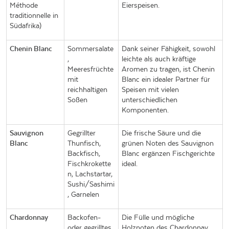
Méthode
Eierspeisen.
traditionnelle in
Südafrika)
Chenin Blanc
Sommersalate
Dank seiner Fähigkeit, sowohl
,
leichte als auch kräftige
Meeresfrüchte
Aromen zu tragen, ist Chenin
mit
Blanc ein idealer Partner für
reichhaltigen
Speisen mit vielen
Soßen
unterschiedlichen
Komponenten.
Sauvignon
Gegrillter
Die frische Säure und die
Blanc
Thunfisch,
grünen Noten des Sauvignon
Backfisch,
Blanc ergänzen Fischgerichte
Fischkrokette
ideal.
n, Lachstartar,
Sushi/Sashimi
, Garnelen
Chardonnay
Backofen-
Die Fülle und mögliche
oder gegrilltes
Holznoten des Chardonnay