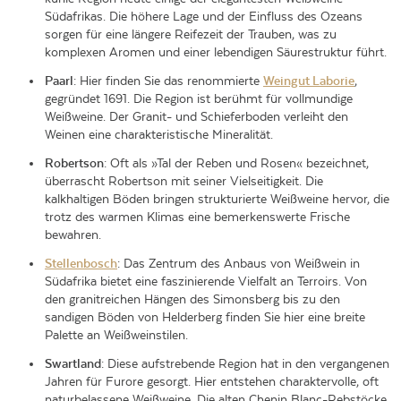
Südafrikas. Die höhere Lage und der Einfluss des Ozeans
sorgen für eine längere Reifezeit der Trauben, was zu
komplexen Aromen und einer lebendigen Säurestruktur führt.
Paarl
: Hier finden Sie das renommierte
Weingut Laborie
,
gegründet 1691. Die Region ist berühmt für vollmundige
Weißweine. Der Granit- und Schieferboden verleiht den
Weinen eine charakteristische Mineralität.
Robertson
: Oft als »Tal der Reben und Rosen« bezeichnet,
überrascht Robertson mit seiner Vielseitigkeit. Die
kalkhaltigen Böden bringen strukturierte Weißweine hervor, die
trotz des warmen Klimas eine bemerkenswerte Frische
bewahren.
Stellenbosch
: Das Zentrum des Anbaus von Weißwein in
Südafrika bietet eine faszinierende Vielfalt an Terroirs. Von
den granitreichen Hängen des Simonsberg bis zu den
sandigen Böden von Helderberg finden Sie hier eine breite
Palette an Weißweinstilen.
Swartland
: Diese aufstrebende Region hat in den vergangenen
Jahren für Furore gesorgt. Hier entstehen charaktervolle, oft
naturbelassene Weißweine. Die alten Chenin Blanc-Rebstöcke