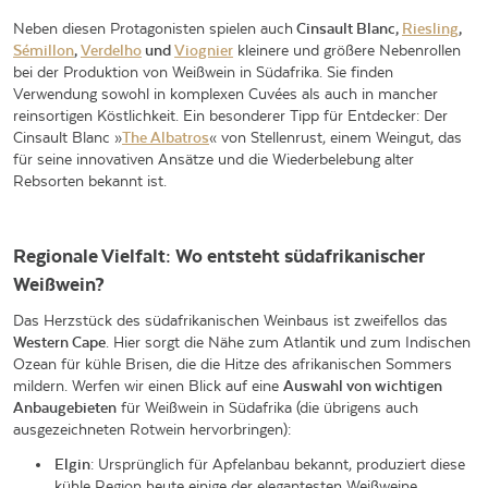
Neben diesen Protagonisten spielen auch
Cinsault Blanc,
Riesling
,
Sémillon
,
Verdelho
und
Viognier
kleinere und größere Nebenrollen
bei der Produktion von Weißwein in Südafrika. Sie finden
Verwendung sowohl in komplexen Cuvées als auch in mancher
reinsortigen Köstlichkeit. Ein besonderer Tipp für Entdecker: Der
Cinsault Blanc »
The Albatros
« von Stellenrust, einem Weingut, das
für seine innovativen Ansätze und die Wiederbelebung alter
Rebsorten bekannt ist.
Regionale Vielfalt: Wo entsteht südafrikanischer
Weißwein?
Das Herzstück des südafrikanischen Weinbaus ist zweifellos das
Western Cape
. Hier sorgt die Nähe zum Atlantik und zum Indischen
Ozean für kühle Brisen, die die Hitze des afrikanischen Sommers
mildern. Werfen wir einen Blick auf eine
Auswahl von wichtigen
Anbaugebieten
für Weißwein in Südafrika (die übrigens auch
ausgezeichneten Rotwein hervorbringen):
Elgin
: Ursprünglich für Apfelanbau bekannt, produziert diese
kühle Region heute einige der elegantesten Weißweine