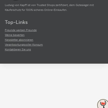
Ludwig von Kapff ist von Trusted Shops zertifiziert, dem Gütesiegel mit
Käuferschutz für 100% sicheres Online-Einkaufen.
Top-Links
Freunde werben Freunde
Weine bewerten
Newsletter abonnieren
Verantwortungsvoller Konsum
Kontaktieren Sie uns