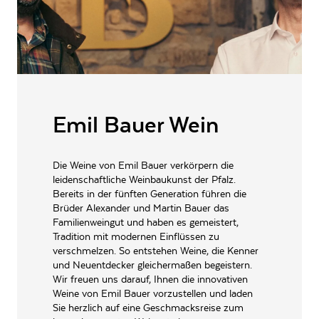
RESTZUCKER
6.1
g/l
GESAMTSÄURE
7.5
g/l
VERSCHLUSSART
Schraubverschluss
LAGERFÄHIGKEIT
bis zu 3 Jahre
ALLERGENE / INHALTSSTOFFE
Emil Bauer Wein
Sulfite
Vorratspaket,
PRODUKTTYP
Weißwein,vegan
Die Weine von Emil Bauer verkörpern die
leidenschaftliche Weinbaukunst der Pfalz.
INHALT (LITER)
4.5
l
Bereits in der fünften Generation führen die
Emil Bauer GbR,
Brüder Alexander und Martin Bauer das
PRODUZENT / ABFÜLLER / HERSTELLER
Walsheimer Straße 18 76829
Familienweingut und haben es gemeistert,
Landau-Nußdorf
Tradition mit modernen Einflüssen zu
verschmelzen. So entstehen Weine, die Kenner
WEINTYPGESCHMACK
Trocken
und Neuentdecker gleichermaßen begeistern.
Wir freuen uns darauf, Ihnen die innovativen
ARTIKELNUMMER
983851
Weine von Emil Bauer vorzustellen und laden
Sie herzlich auf eine Geschmacksreise zum