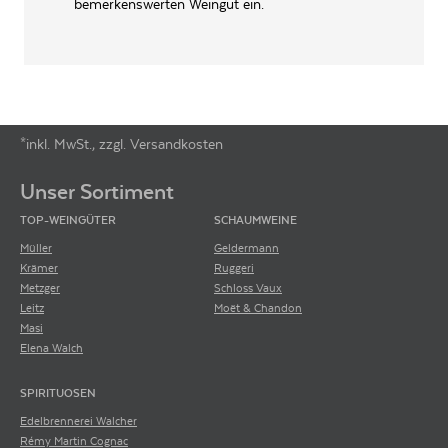
bemerkenswerten Weingut ein.
*inkl. MwSt., zzgl. Versandkosten
Footer-Menü
Unser Sortiment
TOP-WEINGÜTER
SCHAUMWEINE
Müller
Geldermann
Krämer
Ruggeri
Metzger
Schloss Vaux
Leitz
Moët & Chandon
Masi
Elena Walch
SPIRITUOSEN
Edelbrennerei Walcher
Rémy Martin Cognac