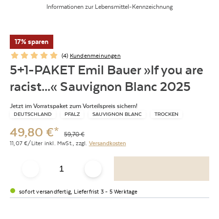
Informationen zur Lebensmittel-Kennzeichnung
17% sparen
(
4
)
Kundenmeinungen
5+1-PAKET Emil Bauer »If you are
racist...« Sauvignon Blanc 2025
Jetzt im Vorratspaket zum Vorteilspreis sichern!
DEUTSCHLAND
PFALZ
SAUVIGNON BLANC
TROCKEN
49,80
€
*
59,70
€
11,07
€/Liter
inkl. MwSt.,
zzgl.
Versandkosten
sofort versandfertig, Lieferfrist 3 - 5 Werktage