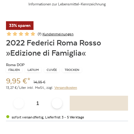
Informationen zur Lebensmittel-Kennzeichnung
33% sparen
(
7
)
Kundenmeinungen
2022 Federici Roma Rosso
»Edizione di Famiglia«
Roma DOP
ITALIEN
LATIUM
CUVÉE
TROCKEN
9,95
€
*
14,95
€
13,27
€/Liter
inkl. MwSt.,
zzgl.
Versandkosten
sofort versandfertig, Lieferfrist 3 - 5 Werktage